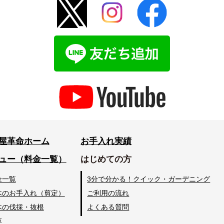
屋革命ホーム
お手入れ実績
ュー（料金一覧）
はじめての方
金一覧
3分で分かる！クイック・ガーデニング
木のお手入れ（剪定）
ご利用の流れ
木の伐採・抜根
よくある質問
草