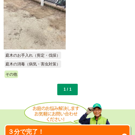
庭木のお手入れ（剪定・伐採）
庭木の消毒（病気・害虫対策）
その他
1 / 1
３分で完了！