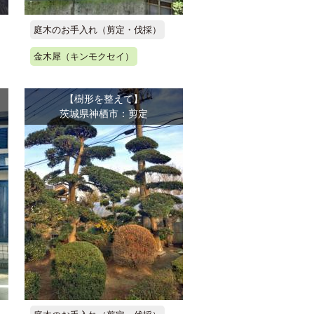
庭木のお手入れ（剪定・伐採）
金木犀（キンモクセイ）
【樹形を整えて】
茨城県神栖市：剪定