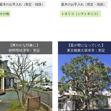
庭木のお手入れ（剪定・伐採）
庭木のお手入れ（剪定・伐採）
その他
トネリコ（シマトネリコ）
【爽やかな印象に】
【葉が密になっていた】
静岡県焼津市：剪定
東京都東久留米市：剪定