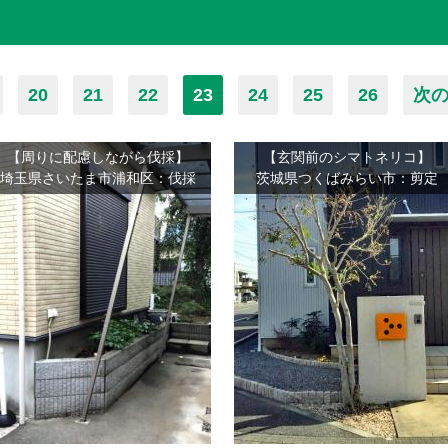
20
21
22
23
24
25
26
次の
【周りに配慮しながら伐採】
【玄関前のシマトネリコ】
埼玉県さいたま市浦和区：伐採
茨城県つくばみらい市：剪定