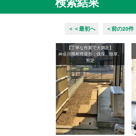
検索結果
＜＜最初へ
＜前の20件
【丁寧な作業で大満足】
神奈川県相模原市：伐採、除草、
剪定