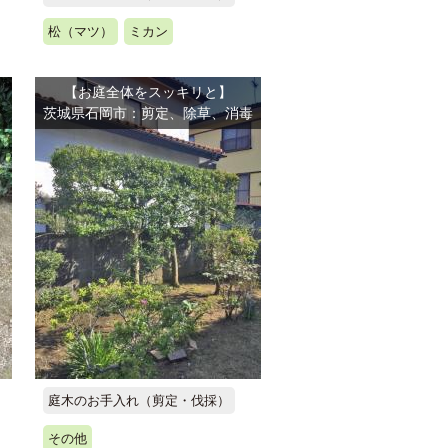
松（マツ）
ミカン
【お庭全体をスッキリと】
茨城県石岡市：剪定、除草、消毒
庭木のお手入れ（剪定・伐採）
その他