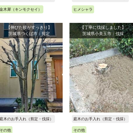
金木犀（キンモクセイ）
ヒメシャラ
【伸びた枝がすっきり】
【丁寧に伐採しました】
茨城県つくば市：剪定
茨城県小美玉市：伐採
庭木のお手入れ（剪定・伐採）
庭木のお手入れ（剪定・伐採）
その他
その他