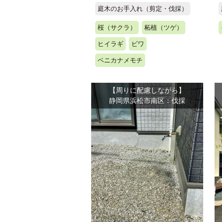
庭木のお手入れ（剪定・伐採）
桜（サクラ）
柘植（ツゲ）
ヒイラギ
ビワ
ベニカナメモチ
【周りに配慮しながら】
静岡県浜松市南区：伐採