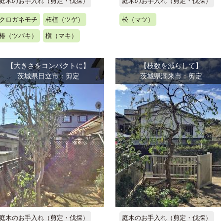
庭木のお手入れ（剪定・伐採）
庭木のお手入れ（剪定・伐採）
クロガネモチ
柘植（ツゲ）
松（マツ）
椿（ツバキ）
槇（マキ）
【大きさをコンパクトに】
【枝数を減らして】
茨城県日立市：剪定
茨城県潮来市：剪定
庭木のお手入れ（剪定・伐採）
庭木のお手入れ（剪定・伐採）