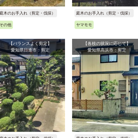
庭木のお手入れ（剪定・伐採）
庭木のお手入れ（剪定・伐採）
その他
ヤマモモ
【バランスよく剪定】
【各枝の状況に応じて】
愛知県日進市：剪定
愛知県高浜市：剪定