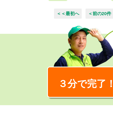
＜＜最初へ
＜前の20件
３分で完了