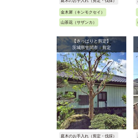
庭木のお手入れ（剪定・伐採）
金木犀（キンモクセイ）
山茶花（サザンカ）
【さっぱりと剪定】
茨城県笠間市：剪定
庭木のお手入れ（剪定・伐採）