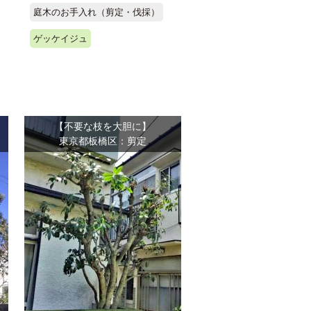
庭木のお手入れ（剪定・伐採）
ゲッケイジュ
【不要な枝を大胆に】
東京都板橋区：剪定