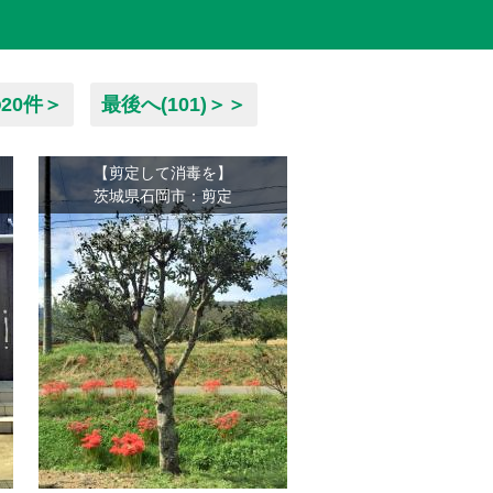
20件＞
最後へ(101)＞＞
【剪定して消毒を】
茨城県石岡市：剪定