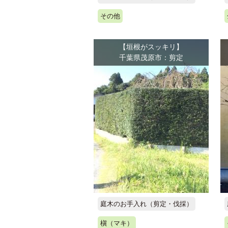
その他
【垣根がスッキリ】
千葉県茂原市：剪定
庭木のお手入れ（剪定・伐採）
槇（マキ）