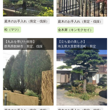
庭木のお手入れ（剪定・伐採）
庭木のお手入れ（剪定・伐採）
松（マツ）
金木犀（キンモクセイ）
【丸みを帯びた樹形】
【立ち姿の美しさ】
群馬県館林市：剪定、伐採
埼玉県大里郡寄居町：剪定