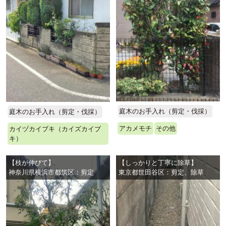
庭木のお手入れ（剪定・伐採）
庭木のお手入れ（剪定・伐採）
アカメモチ
その他
カイヅカイブキ（カイズカイブ
キ）
【枝が伸びて】
【しっかりと丁寧に除草】
神奈川県横浜市都筑区：剪定
東京都世田谷区：剪定、除草