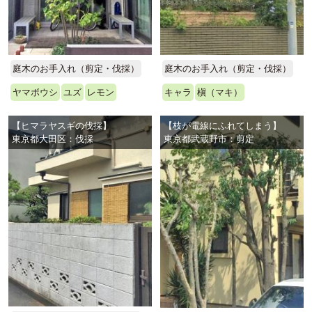
庭木のお手入れ（剪定・伐採）
庭木のお手入れ（剪定・伐採）
ヤマボウシ
ユズ
レモン
キャラ
槇（マキ）
【ヒマラヤスギの伐採】
【枝が電線にふれてしまう】
東京都大田区：伐採
東京都武蔵野市：剪定