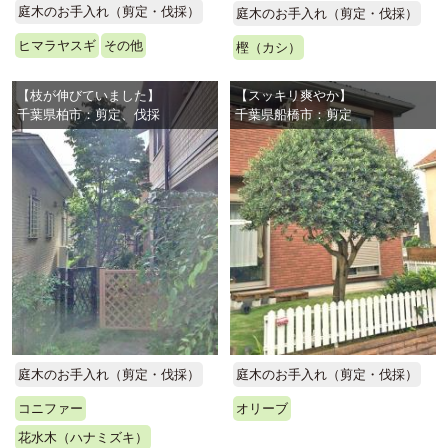
庭木のお手入れ（剪定・伐採）
庭木のお手入れ（剪定・伐採）
ヒマラヤスギ
その他
樫（カシ）
【枝が伸びていました】
【スッキリ爽やか】
千葉県柏市：剪定、伐採
千葉県船橋市：剪定
庭木のお手入れ（剪定・伐採）
庭木のお手入れ（剪定・伐採）
コニファー
オリーブ
花水木（ハナミズキ）