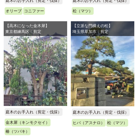
庭木のお手入れ（剪定・伐採）
庭木のお手入れ（剪定・伐採）
松（マツ）
オリーブ
コニファー
【高木になった金木犀】
【立派な門構えの松】
東京都練馬区：剪定
埼玉県草加市：剪定
庭木のお手入れ（剪定・伐採）
庭木のお手入れ（剪定・伐採）
金木犀（キンモクセイ）
ヒバ（アスナロ）
松（マツ）
椿（ツバキ）