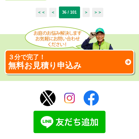
＜＜
＜
36 / 101
＞
＞＞
３分で完了！
無料お見積り申込み