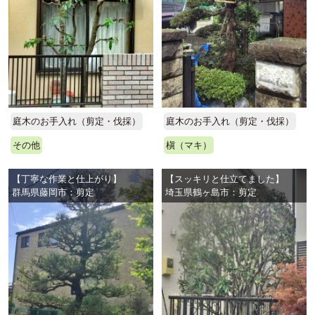
庭木のお手入れ（剪定・伐採）
庭木のお手入れ（剪定・伐採）
その他
槇（マキ）
【丁寧な作業と仕上がり】
【スッキリと仕立てました】
群馬県藤岡市：剪定
埼玉県鶴ヶ島市：剪定