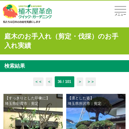
メニュー
庭木のお手入れ（剪定・伐採）のお手
入れ実績
検索結果
＜＜
＜
36 / 101
＞
＞＞
【すっきりとした印象に】
【凛とした姿】
埼玉県朝霞市：剪定
埼玉県所沢市：剪定