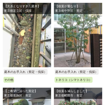
【大きくなりすぎた庭木】
【枝葉が重なり】
東京都足立区：伐採
東京都中野区：剪定
庭木のお手入れ（剪定・伐採）
庭木のお手入れ（剪定・伐採）
その他
トネリコ（シマトネリコ）
【ご希望に沿った剪定】
【枝葉を減らしました】
東京都葛飾区：剪定
東京都町田市：剪定