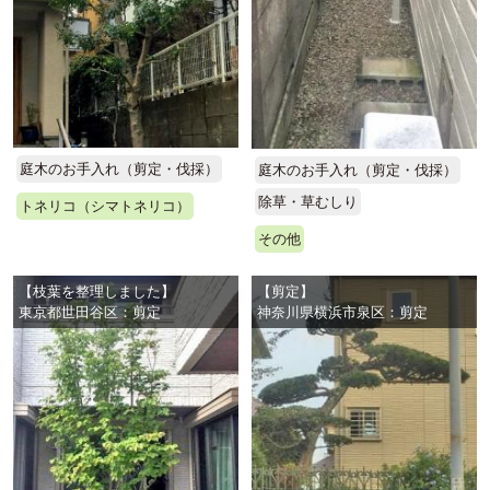
庭木のお手入れ（剪定・伐採）
庭木のお手入れ（剪定・伐採）
除草・草むしり
トネリコ（シマトネリコ）
その他
【枝葉を整理しました】
【剪定】
東京都世田谷区：剪定
神奈川県横浜市泉区：剪定