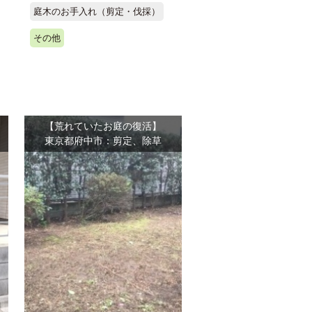
庭木のお手入れ（剪定・伐採）
その他
【荒れていたお庭の復活】
東京都府中市：剪定、除草