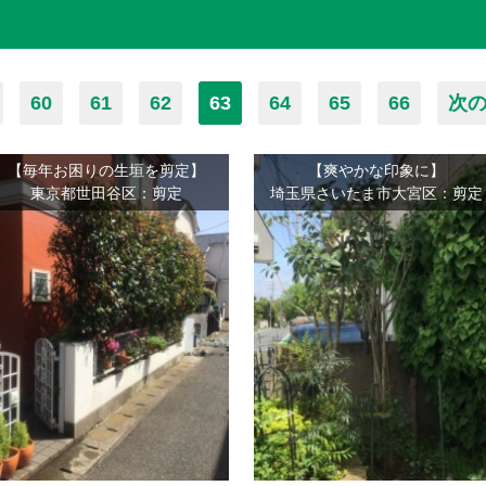
60
61
62
63
64
65
66
次の
【毎年お困りの生垣を剪定】
【爽やかな印象に】
東京都世田谷区：剪定
埼玉県さいたま市大宮区：剪定