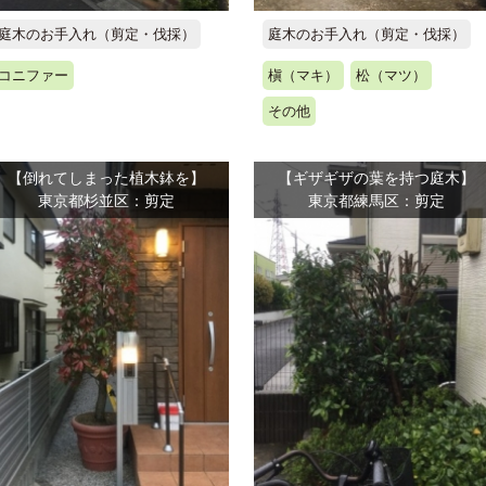
庭木のお手入れ（剪定・伐採）
庭木のお手入れ（剪定・伐採）
コニファー
槇（マキ）
松（マツ）
その他
【倒れてしまった植木鉢を】
【ギザギザの葉を持つ庭木】
東京都杉並区：剪定
東京都練馬区：剪定