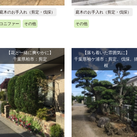
庭木のお手入れ（剪定・伐採）
庭木のお手入れ（剪定・伐採）
コニファー
その他
その他
【花と一緒に爽やかに】
【落ち着いた雰囲気に】
千葉県柏市：剪定
千葉県袖ケ浦市：剪定、伐採、
根