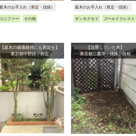
庭木のお手入れ（剪定・伐採）
庭木のお手入れ（剪定・伐採）
コニファー
その他
ギンモクセイ
ゴールドクレスト
【庭木の健康維持にも剪定を】
【放置していた木】
東京都中野区：剪定
東京都三鷹市：伐採、抜根