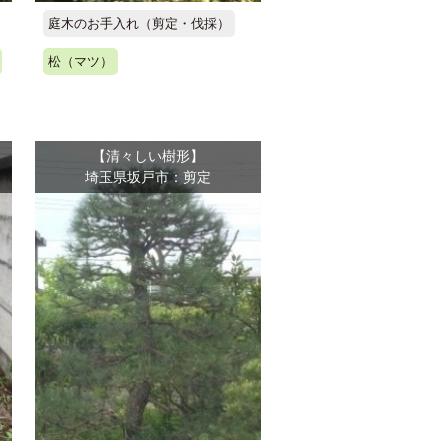
庭木のお手入れ（剪定・伐採）
松（マツ）
【清々しい樹形】
埼玉県坂戸市：剪定