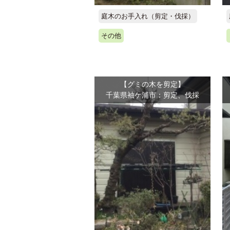
庭木のお手入れ（剪定・伐採）
その他
【グミの木を剪定】
千葉県袖ケ浦市：剪定、伐採