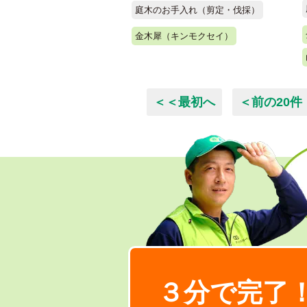
庭木のお手入れ（剪定・伐採）
金木犀（キンモクセイ）
＜＜最初へ
＜前の20件
３分で完了