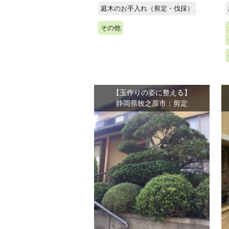
庭木のお手入れ（剪定・伐採）
その他
【玉作りの姿に整える】
静岡県牧之原市：剪定