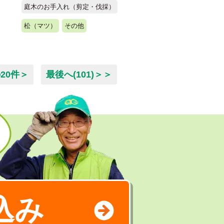
庭木のお手入れ（剪定・伐採）
松（マツ）
その他
20件＞
最後へ(101)＞＞
込み