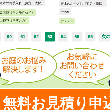
庭木のお手入れ（剪定・伐採）
庭木のお手入れ（剪定・伐採）
その他
金木犀（キンモクセイ）
山茶花（サザンカ）
ナンテン
60
61
62
63
64
65
66
次の
無料お見積り申
！