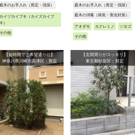
庭木のお手入れ（剪定・伐採）
庭木のお手入れ（剪定・伐採）
庭木の消毒（病気・害虫対策）
カイヅカイブキ（カイズカイブ
キ）
アオダモ
カクレミノ
ソヨゴ
その他
その他
【短時間でご希望通りに】
【玄関周りがスッキリ】
神奈川県川崎市高津区：剪定
東京都杉並区：剪定