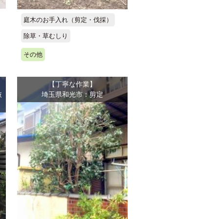
庭木のお手入れ（剪定・伐採）
除草・草むしり
その他
【丁寧な作業】
抜
埼玉県和光市：剪定