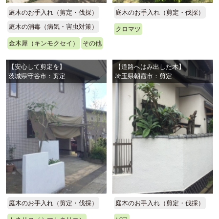
庭木のお手入れ（剪定・伐採）
庭木のお手入れ（剪定・伐採）
庭木の消毒（病気・害虫対策）
クロマツ
金木犀（キンモクセイ）
その他
【安心して剪定を】
【道路へはみ出した木】
茨城県守谷市：剪定
埼玉県朝霞市：剪定
庭木のお手入れ（剪定・伐採）
庭木のお手入れ（剪定・伐採）