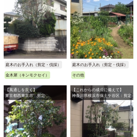
庭木のお手入れ（剪定・伐採）
庭木のお手入れ（剪定・伐採）
金木犀（キンモクセイ）
その他
【風通しを良く】
【これからの成長に備えて】
東京都西東京市：剪定
神奈川県横浜市保土ケ谷区：剪定