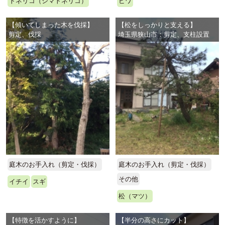
トネリコ（シマトネリコ）
ビワ
【傾いてしまった木を伐採】
【松をしっかりと支える】
剪定、伐採
埼玉県狭山市：剪定、支柱設置
庭木のお手入れ（剪定・伐採）
庭木のお手入れ（剪定・伐採）
その他
イチイ
スギ
松（マツ）
【特徴を活かすように】
【半分の高さにカット】