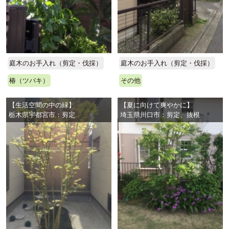
庭木のお手入れ（剪定・伐採）
庭木のお手入れ（剪定・伐採）
椿（ツバキ）
その他
【生活空間の中の緑】
【夏に向けて爽やかに】
栃木県宇都宮市：剪定
埼玉県川口市：剪定、抜根