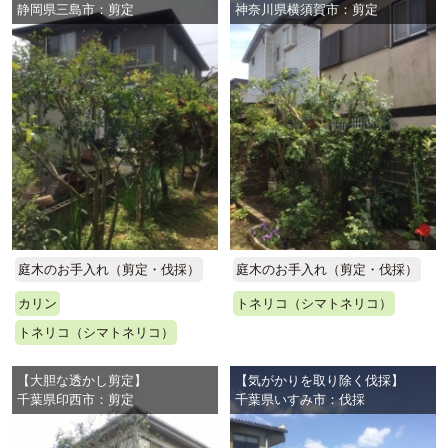
静岡県三島市：剪定
神奈川県横須賀市：剪定
庭木のお手入れ（剪定・伐採）
庭木のお手入れ（剪定・伐採）
カリン
トネリコ（シマトネリコ）
トネリコ（シマトネリコ）
【大胆な透かし剪定】
【気がかりを取り除く伐採】
千葉県印西市：剪定
千葉県いすみ市：伐採