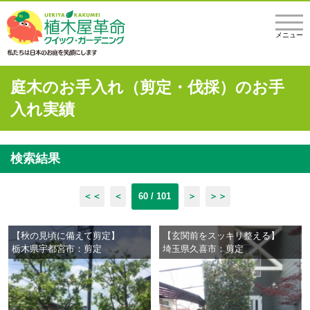
メニュー
庭木のお手入れ（剪定・伐採）のお手
入れ実績
検索結果
＜＜
＜
60 / 101
＞
＞＞
【秋の見頃に備えて剪定】
【玄関前をスッキリ整える】
栃木県宇都宮市：剪定
埼玉県久喜市：剪定