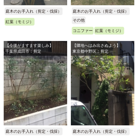
庭木のお手入れ（剪定・伐採）
庭木のお手入れ（剪定・伐採）
その他
紅葉（モミジ）
コニファー
紅葉（モミジ）
【今後がますます楽しみ】
【隣地へはみ出さぬよう】
千葉県成田市：剪定
東京都中野区：剪定
庭木のお手入れ（剪定・伐採）
庭木のお手入れ（剪定・伐採）