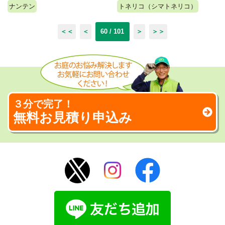
ナンテン
トネリコ（シマトネリコ）
＜＜
＜
60 / 101
＞
＞＞
３分で完了！
無料お見積り申込み