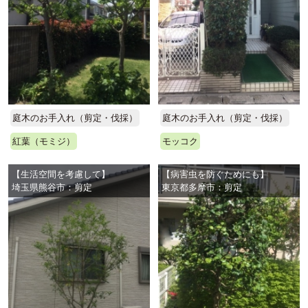
庭木のお手入れ（剪定・伐採）
庭木のお手入れ（剪定・伐採）
紅葉（モミジ）
モッコク
【生活空間を考慮して】
【病害虫を防ぐためにも】
埼玉県熊谷市：剪定
東京都多摩市：剪定