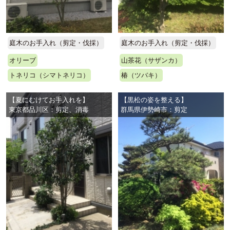
庭木のお手入れ（剪定・伐採）
庭木のお手入れ（剪定・伐採）
オリーブ
山茶花（サザンカ）
トネリコ（シマトネリコ）
椿（ツバキ）
【夏にむけてお手入れを】
【黒松の姿を整える】
東京都品川区：剪定、消毒
群馬県伊勢崎市：剪定