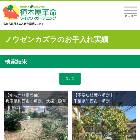
メニュー
ノウゼンカズラのお手入れ実績
検索結果
1 / 1
【すっきり庭整備】
【不要な枝葉を剪定】
兵庫県川西市：剪定、伐採、除草
千葉県印西市：剪定