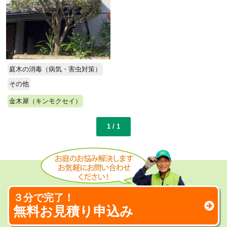
庭木の消毒（病気・害虫対策）
その他
金木犀（キンモクセイ）
1 / 1
３分で完了！
無料お見積り申込み