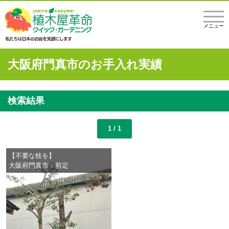
メニュー
大阪府門真市のお手入れ実績
検索結果
1 / 1
【不要な枝を】
大阪府門真市：剪定