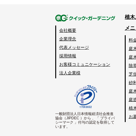
植木
メニ
会社概要
企業理念
料
代表メッセージ
庭
採用情報
庭
お客様コミュニケーション
除
法人企業様
芝
砂
庭
庭
植
一般財団法人日本情報経済社会推進
お
協会（JIPDEC ）から 、「 プライバ
シーマーク 」付与の認定を取得して
います。