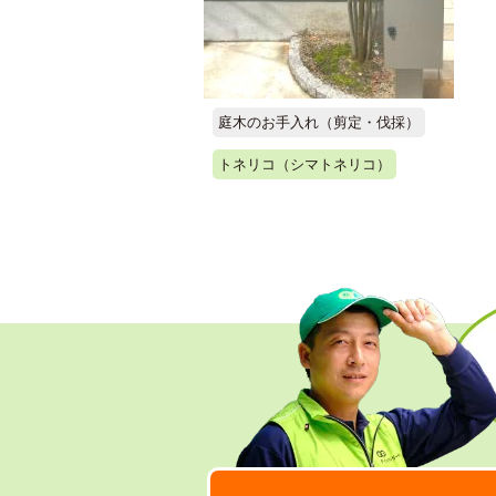
庭木のお手入れ（剪定・伐採）
トネリコ（シマトネリコ）