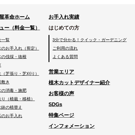
屋革命ホーム
お手入れ実績
ュー（料金一覧）
はじめての方
金一覧
3分で分かる！クイック・ガーデニング
木のお手入れ（剪定）
ご利用の流れ
木の伐採・抜根
よくある質問
草
営業エリア
生（芝張り・芝刈り）
利敷き
植木カットデザイナー紹介
木の消毒・施肥
お客様の声
造り（植栽・移植）
SDGs
木鉢の植替え
特集ページ
墓のお手入れ
インフォメーション