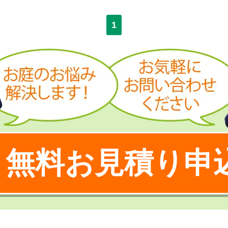
1
無料お見積り申
！