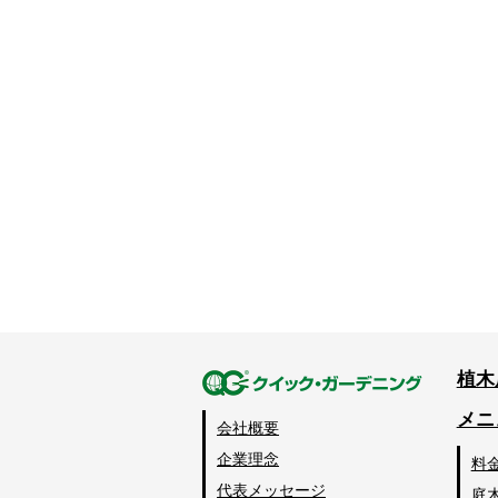
植木
メニ
会社概要
企業理念
料
代表メッセージ
庭