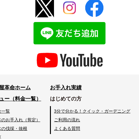
屋革命ホーム
お手入れ実績
ュー（料金一覧）
はじめての方
金一覧
3分で分かる！クイック・ガーデニング
木のお手入れ（剪定）
ご利用の流れ
木の伐採・抜根
よくある質問
草