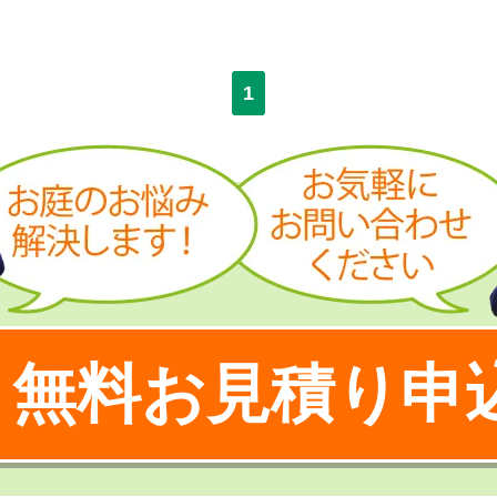
1
無料お見積り申
！