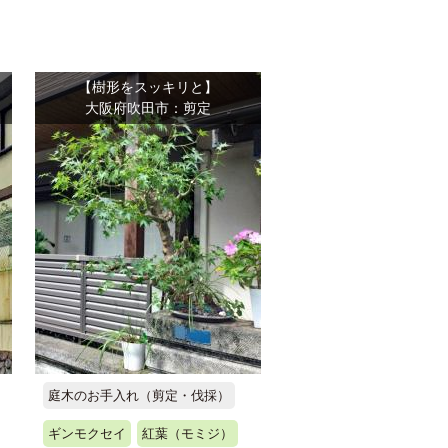
【樹形をスッキリと】
大阪府吹田市：剪定
庭木のお手入れ（剪定・伐採）
ギンモクセイ
紅葉（モミジ）