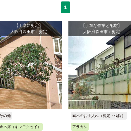
1
【丁寧に剪定】
【丁寧な作業と配慮】
大阪府吹田市：剪定
大阪府吹田市：剪定
その他
庭木のお手入れ（剪定・伐採）
金木犀（キンモクセイ）
アラカシ