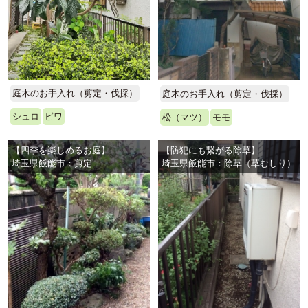
庭木のお手入れ（剪定・伐採）
庭木のお手入れ（剪定・伐採）
シュロ
ビワ
松（マツ）
モモ
【四季を楽しめるお庭】
【防犯にも繋がる除草】
埼玉県飯能市：剪定
埼玉県飯能市：除草（草むしり）