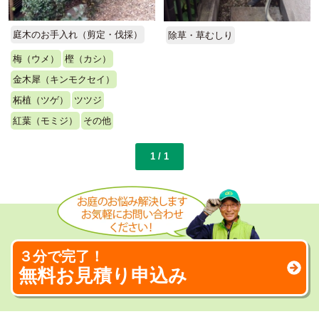
庭木のお手入れ（剪定・伐採）
除草・草むしり
梅（ウメ）
樫（カシ）
金木犀（キンモクセイ）
柘植（ツゲ）
ツツジ
紅葉（モミジ）
その他
1 / 1
３分で完了！
無料お見積り申込み