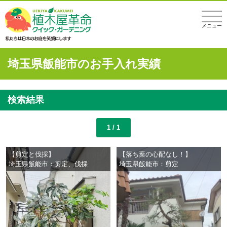
メニュー
埼玉県飯能市のお手入れ実績
検索結果
1 / 1
【剪定と伐採】
【落ち葉の心配なし！】
埼玉県飯能市：剪定、伐採
埼玉県飯能市：剪定