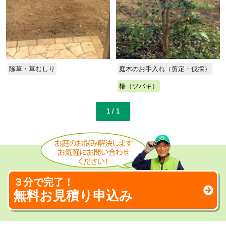
除草・草むしり
庭木のお手入れ（剪定・伐採）
椿（ツバキ）
1 / 1
３分で完了！
無料お見積り申込み