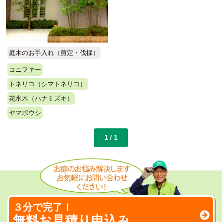
庭木のお手入れ（剪定・伐採）
コニファー
トネリコ（シマトネリコ）
花水木（ハナミズキ）
ヤマボウシ
1 / 1
３分で完了！
無料お見積り申込み