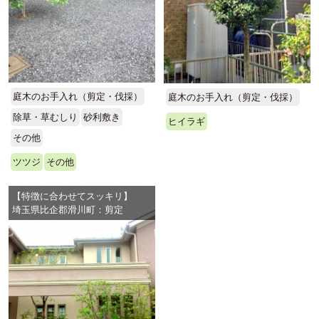
庭木のお手入れ（剪定・伐採）
庭木のお手入れ（剪定・伐採）
除草・草むしり
砂利敷き
ヒイラギ
その他
ツツジ
その他
【特徴に合わせてスッキリ】
埼玉県比企郡滑川町：剪定