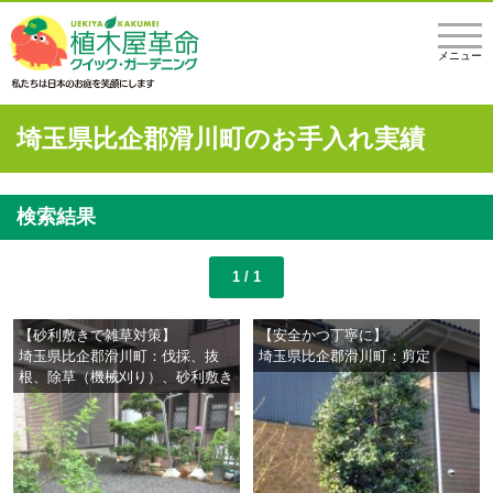
メニュー
埼玉県比企郡滑川町のお手入れ実績
検索結果
1 / 1
【砂利敷きで雑草対策】
【安全かつ丁寧に】
埼玉県比企郡滑川町：伐採、抜
埼玉県比企郡滑川町：剪定
根、除草（機械刈り）、砂利敷き