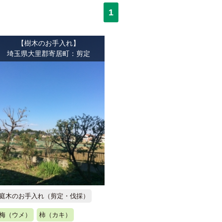
1
【樹木のお手入れ】
埼玉県大里郡寄居町：剪定
庭木のお手入れ（剪定・伐採）
梅（ウメ）
柿（カキ）