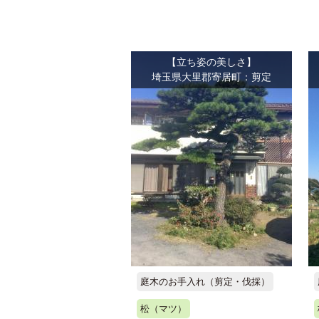
【立ち姿の美しさ】
埼玉県大里郡寄居町：剪定
庭木のお手入れ（剪定・伐採）
松（マツ）