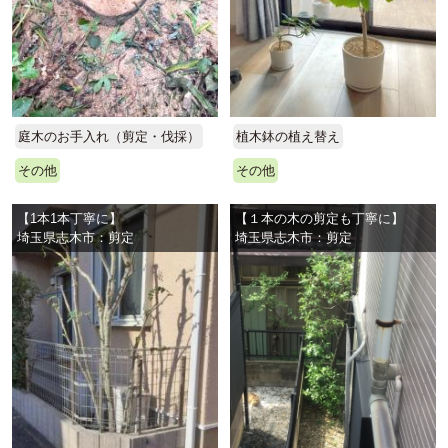
庭木のお手入れ（剪定・伐採）
植木鉢の植え替え
その他
その他
【1本1本丁寧に】
【１本の木の剪定も丁寧に】
埼玉県志木市：剪定
埼玉県志木市：剪定