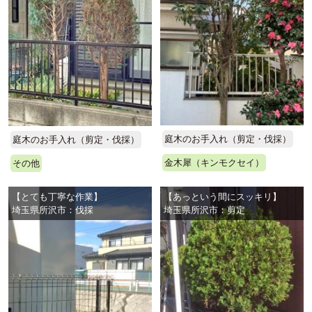
庭木のお手入れ（剪定・伐採）
庭木のお手入れ（剪定・伐採）
金木犀（キンモクセイ）
その他
【とても丁寧な作業】
【あっという間にスッキリ】
埼玉県所沢市：伐採
埼玉県所沢市：剪定