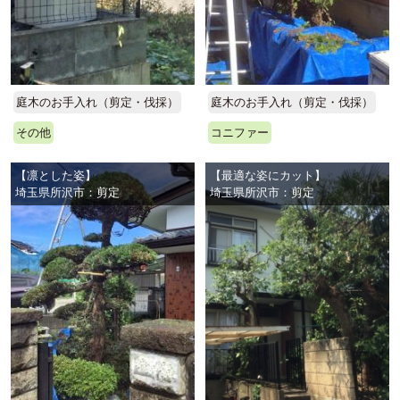
庭木のお手入れ（剪定・伐採）
庭木のお手入れ（剪定・伐採）
その他
コニファー
【凛とした姿】
【最適な姿にカット】
埼玉県所沢市：剪定
埼玉県所沢市：剪定