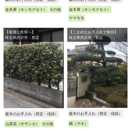
金木犀（キンモクセイ）
その他
金木犀（キンモクセイ）
ヤマモモ
【最適な生垣へ】
【こまめなお手入れで維持】
埼玉県所沢市：剪定
埼玉県所沢市：剪定
庭木のお手入れ（剪定・伐採）
庭木のお手入れ（剪定・伐採）
槇（マキ）
山茶花（サザンカ）
その他