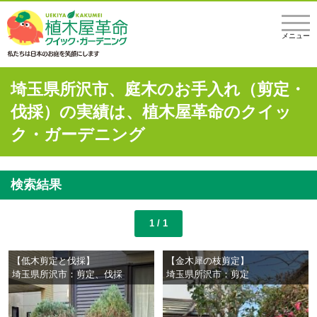
メニュー
埼玉県所沢市、庭木のお手入れ（剪定・
伐採）の実績は、植木屋革命のクイッ
ク・ガーデニング
検索結果
1 / 1
【低木剪定と伐採】
【金木犀の枝剪定】
埼玉県所沢市：剪定、伐採
埼玉県所沢市：剪定