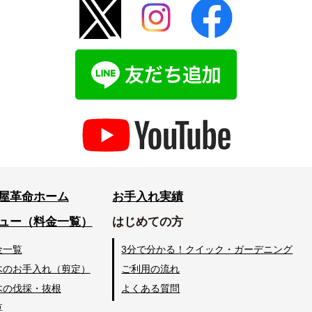
屋革命ホーム
お手入れ実績
ュー（料金一覧）
はじめての方
金一覧
3分で分かる！クイック・ガーデニング
木のお手入れ（剪定）
ご利用の流れ
木の伐採・抜根
よくある質問
草