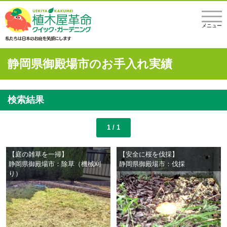
メニュー
静岡県御殿場市のお手入れ実績
検索結果
1 / 1
【庭の雑草を一掃】
【安全に桜を伐採】
静岡県御殿場市：除草（機械刈
静岡県御殿場市：伐採
り）