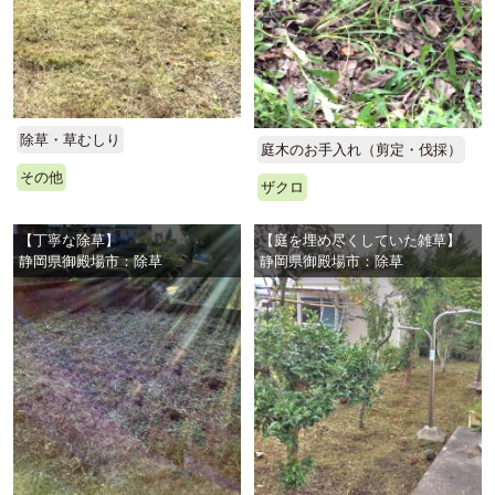
除草・草むしり
庭木のお手入れ（剪定・伐採）
その他
ザクロ
【丁寧な除草】
【庭を埋め尽くしていた雑草】
静岡県御殿場市：除草
静岡県御殿場市：除草