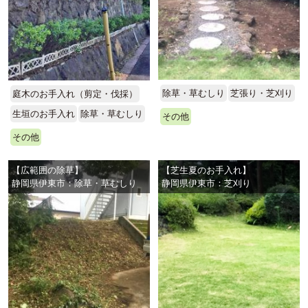
除草・草むしり
芝張り・芝刈り
庭木のお手入れ（剪定・伐採）
生垣のお手入れ
除草・草むしり
その他
その他
【広範囲の除草】
【芝生夏のお手入れ】
静岡県伊東市：除草・草むしり
静岡県伊東市：芝刈り