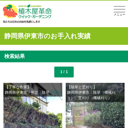
メニュー
静岡県伊東市のお手入れ実績
検索結果
1 / 1
【丁寧な作業】
【除草と芝刈り】
静岡県伊東市：剪定、除草
静岡県伊東市：除草（機械刈
り）、芝刈り（機械刈り）