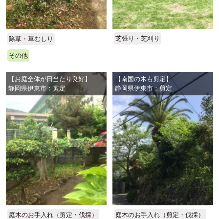
芝張り・芝刈り
除草・草むしり
その他
【お庭全体が日当たり良好】
【南国の木も剪定】
静岡県伊東市：剪定
静岡県伊東市：剪定
庭木のお手入れ（剪定・伐採）
庭木のお手入れ（剪定・伐採）