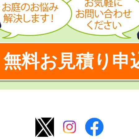
無料お見積り申
！