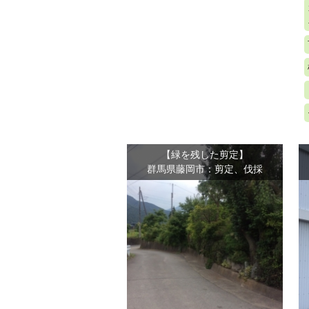
【緑を残した剪定】
群馬県藤岡市：剪定、伐採