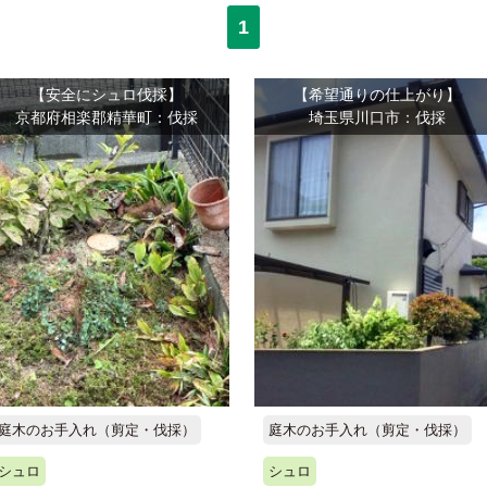
1
【安全にシュロ伐採】
【希望通りの仕上がり】
京都府相楽郡精華町：伐採
埼玉県川口市：伐採
庭木のお手入れ（剪定・伐採）
庭木のお手入れ（剪定・伐採）
シュロ
シュロ