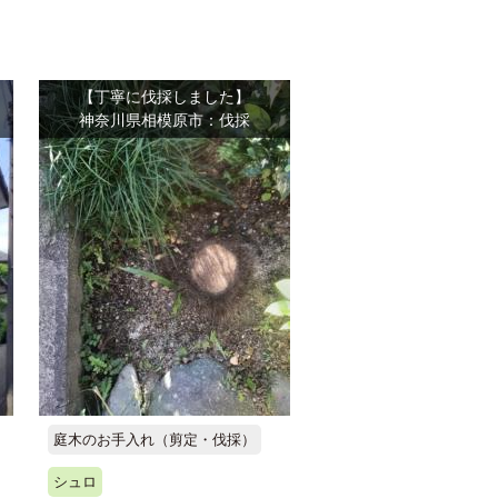
【丁寧に伐採しました】
神奈川県相模原市：伐採
庭木のお手入れ（剪定・伐採）
シュロ