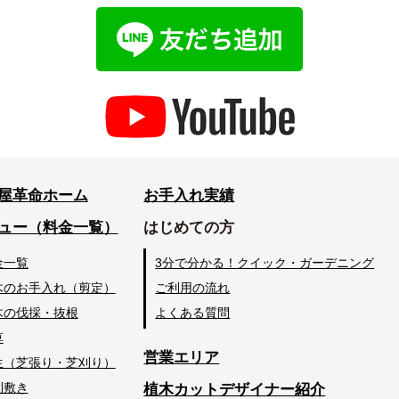
屋革命ホーム
お手入れ実績
ュー（料金一覧）
はじめての方
金一覧
3分で分かる！クイック・ガーデニング
木のお手入れ（剪定）
ご利用の流れ
木の伐採・抜根
よくある質問
草
営業エリア
生（芝張り・芝刈り）
利敷き
植木カットデザイナー紹介