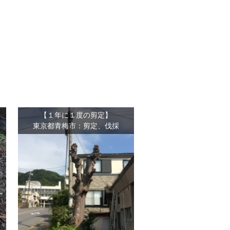
【１年に１度の剪定】
東京都青梅市：剪定、伐採