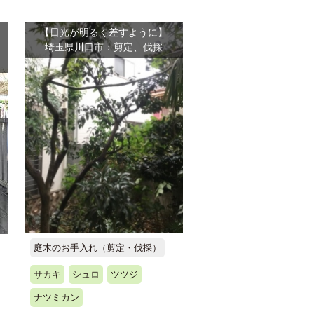
【日光が明るく差すように】
テ
埼玉県川口市：剪定、伐採
庭木のお手入れ（剪定・伐採）
サカキ
シュロ
ツツジ
ナツミカン