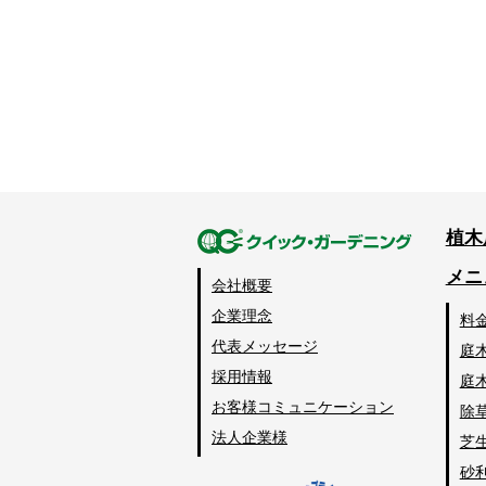
植木
メニ
会社概要
企業理念
料
代表メッセージ
庭
採用情報
庭
お客様コミュニケーション
除
法人企業様
芝
砂