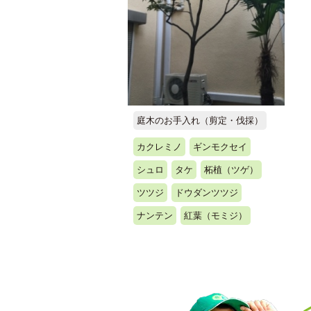
庭木のお手入れ（剪定・伐採）
カクレミノ
ギンモクセイ
シュロ
タケ
柘植（ツゲ）
ツツジ
ドウダンツツジ
ナンテン
紅葉（モミジ）