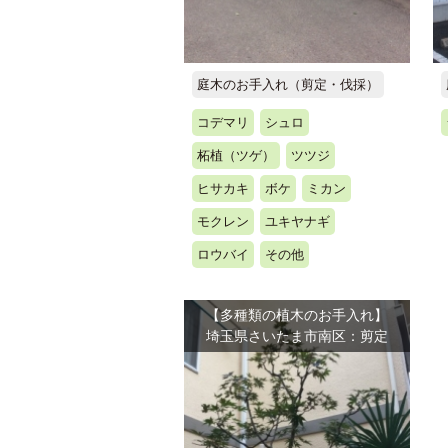
庭木のお手入れ（剪定・伐採）
コデマリ
シュロ
柘植（ツゲ）
ツツジ
ヒサカキ
ボケ
ミカン
モクレン
ユキヤナギ
ロウバイ
その他
【多種類の植木のお手入れ】
埼玉県さいたま市南区：剪定