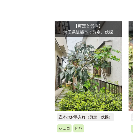
【剪定と伐採】
埼玉県飯能市：剪定、伐採
庭木のお手入れ（剪定・伐採）
シュロ
ビワ