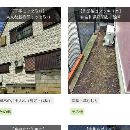
【丁寧にツタ取り】
【作業後はスッキリと】
東京都新宿区：ツタ取り
神奈川県座間市：除草
庭木のお手入れ（剪定・伐採）
除草・草むしり
その他
その他
【爽やかな印象に】
【樹形を整えて】