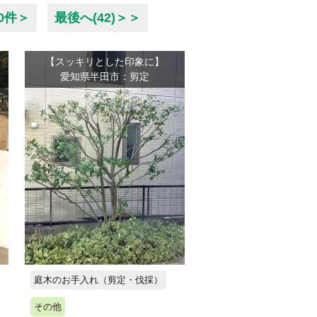
0件＞
最後へ(42)＞＞
【スッキリとした印象に】
愛知県半田市：剪定
庭木のお手入れ（剪定・伐採）
その他