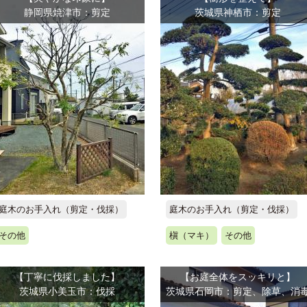
静岡県焼津市：剪定
茨城県神栖市：剪定
庭木のお手入れ（剪定・伐採）
庭木のお手入れ（剪定・伐採）
その他
槇（マキ）
その他
【丁寧に伐採しました】
【お庭全体をスッキリと】
茨城県小美玉市：伐採
茨城県石岡市：剪定、除草、消