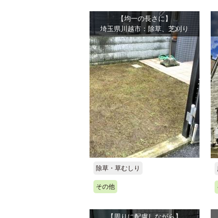
【均一の長さに】
埼玉県川越市：除草、芝刈り
除草・草むしり
その他
【周りに配慮しながら】