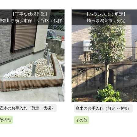
【丁寧な伐採作業】
【バランスよく剪定】
神奈川県横浜市保土ケ谷区：伐採
埼玉県鴻巣市：剪定
庭木のお手入れ（剪定・伐採）
庭木のお手入れ（剪定・伐採）
その他
その他