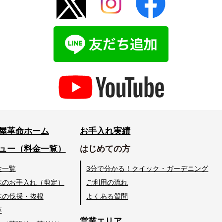
屋革命ホーム
お手入れ実績
ュー（料金一覧）
はじめての方
金一覧
3分で分かる！クイック・ガーデニング
木のお手入れ（剪定）
ご利用の流れ
木の伐採・抜根
よくある質問
草
営業エリア