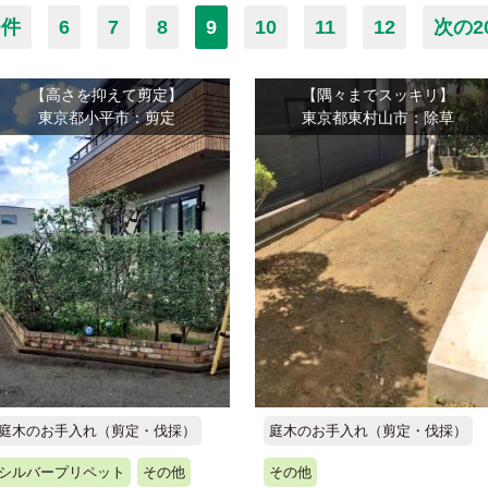
0件
6
7
8
9
10
11
12
次の2
【高さを抑えて剪定】
【隅々までスッキリ】
東京都小平市：剪定
東京都東村山市：除草
庭木のお手入れ（剪定・伐採）
庭木のお手入れ（剪定・伐採）
シルバープリペット
その他
その他