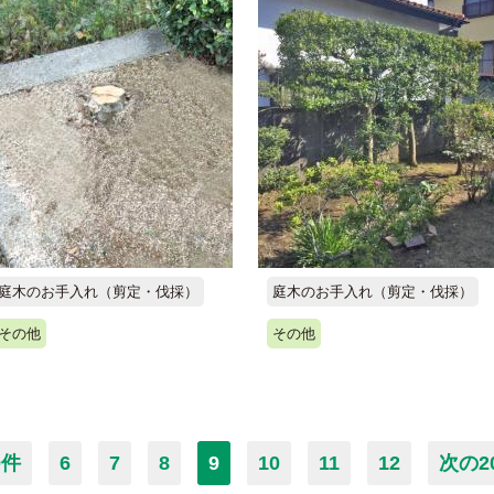
庭木のお手入れ（剪定・伐採）
庭木のお手入れ（剪定・伐採）
その他
その他
0件
6
7
8
9
10
11
12
次の2