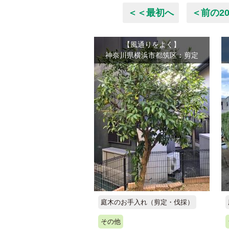
＜＜最初へ
＜前の2
【風通りをよく】
神奈川県横浜市都筑区：剪定
庭木のお手入れ（剪定・伐採）
その他