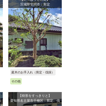
茨城県笠間市：剪定
庭木のお手入れ（剪定・伐採）
その他
【樹形をすっきりと】
毒
愛知県名古屋市千種区：剪定、伐
採