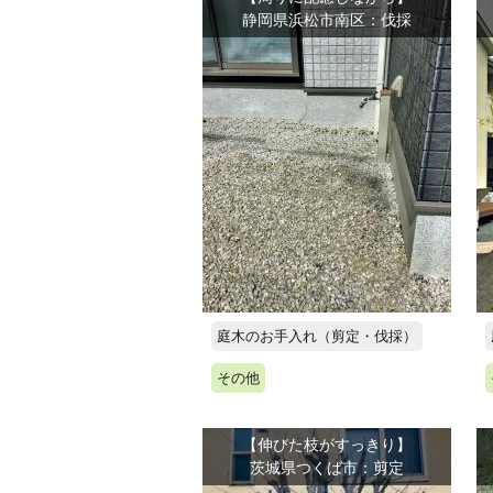
静岡県浜松市南区：伐採
庭木のお手入れ（剪定・伐採）
その他
【伸びた枝がすっきり】
茨城県つくば市：剪定