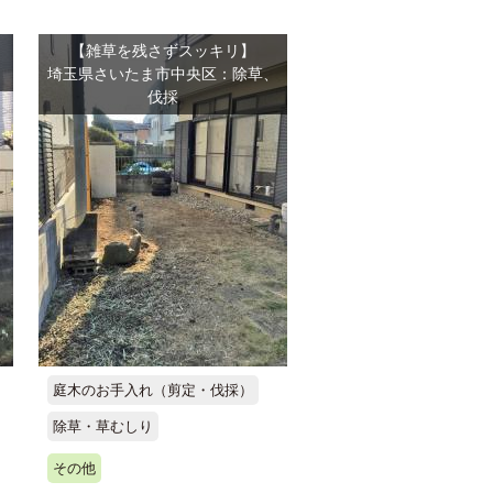
【雑草を残さずスッキリ】
埼玉県さいたま市中央区：除草、
伐採
庭木のお手入れ（剪定・伐採）
除草・草むしり
その他