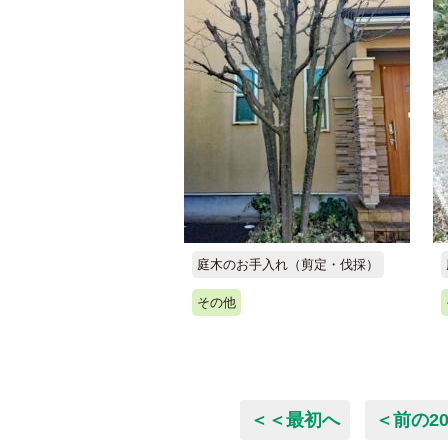
庭木のお手入れ（剪定・伐採）
その他
＜＜最初へ
＜前の2