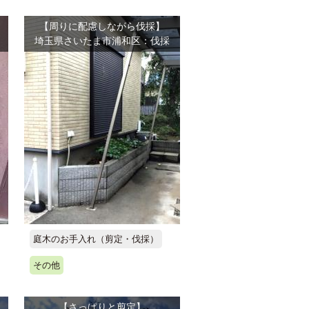
【周りに配慮しながら伐採】
埼玉県さいたま市浦和区：伐採
庭木のお手入れ（剪定・伐採）
その他
【さっぱりと剪定】