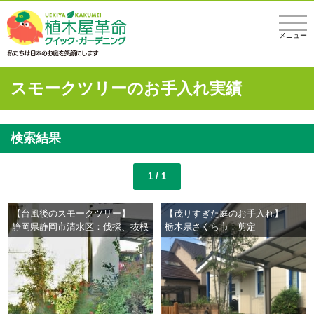
メニュー
スモークツリーのお手入れ実績
検索結果
1 / 1
【台風後のスモークツリー】
【茂りすぎた庭のお手入れ】
静岡県静岡市清水区：伐採、抜根
栃木県さくら市：剪定