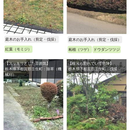
庭木のお手入れ（剪定・伐採）
庭木のお手入れ（剪定・伐採）
紅葉（モミジ）
柘植（ツゲ）
ドウダンツツジ
【スッキリとした雰囲気】
【根元も割れていて危険】
栃木県下都賀郡壬生町：除草（機
栃木県下都賀郡壬生町：伐採
械刈）