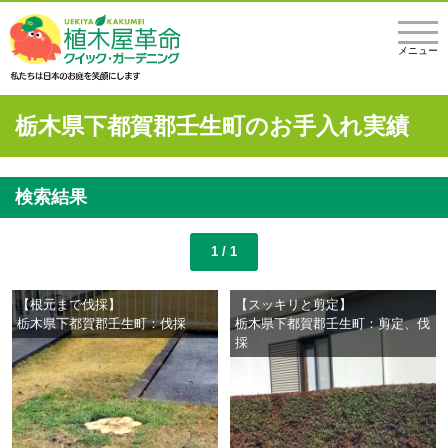
メニュー
栃木県下都賀郡壬生町のお手入れ実績
検索結果
1 / 1
【根元まで伐採】
【スッキリと剪定】
栃木県下都賀郡壬生町：伐採
栃木県下都賀郡壬生町：剪定、伐
採