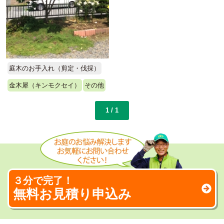
庭木のお手入れ（剪定・伐採）
金木犀（キンモクセイ）
その他
1 / 1
３分で完了！
無料お見積り申込み