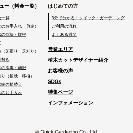
ュー（料金一覧）
はじめての方
金一覧
3分で分かる！クイック・ガーデニング
木のお手入れ（剪定）
ご利用の流れ
木の伐採・抜根
よくある質問
草
営業エリア
生（芝張り・芝刈り）
利敷き
植木カットデザイナー紹介
木の消毒・施肥
お客様の声
造り（植栽・移植）
SDGs
木鉢の植替え
特集ページ
墓のお手入れ
インフォメーション
© Quick Gardening Co., Ltd.