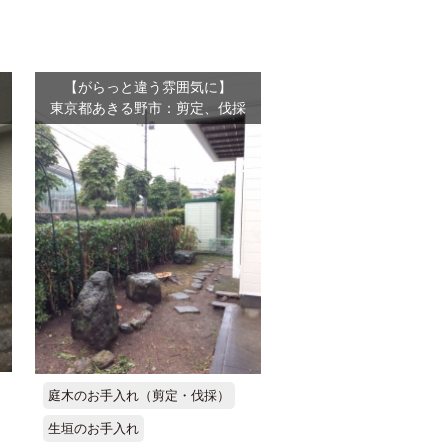
【がらっと違う雰囲気に】
東京都あきる野市：剪定、伐採
庭木のお手入れ（剪定・伐採）
生垣のお手入れ