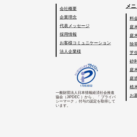
メニ
会社概要
企業理念
料
代表メッセージ
庭
採用情報
庭
お客様コミュニケーション
除
法人企業様
芝
砂
庭
庭
植
一般財団法人日本情報経済社会推進
お
協会（JIPDEC ）から 、「 プライバ
シーマーク 」付与の認定を取得して
います。