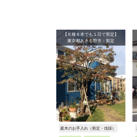
【６種８本でも１日で剪定】
東京都あきる野市：剪定
庭木のお手入れ（剪定・伐採）