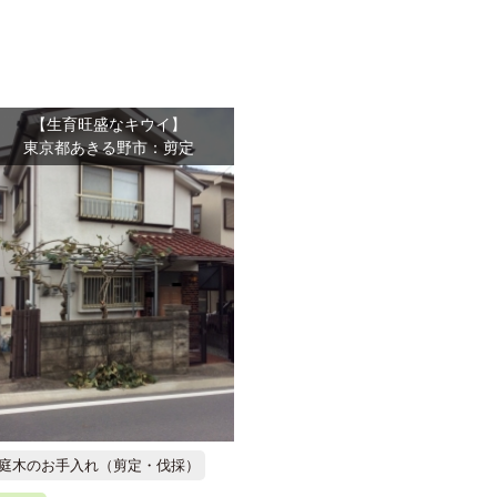
【生育旺盛なキウイ】
東京都あきる野市：剪定
庭木のお手入れ（剪定・伐採）