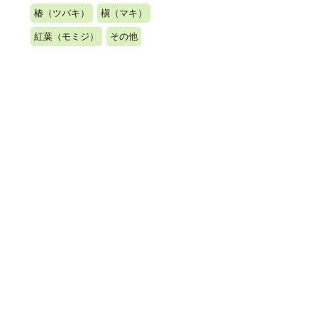
椿（ツバキ）
槇（マキ）
紅葉（モミジ）
その他