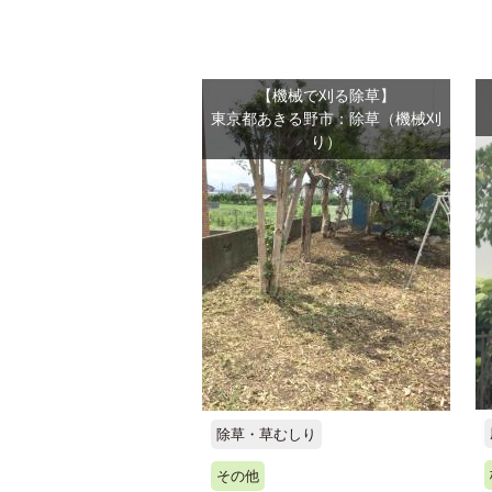
【機械で刈る除草】
東京都あきる野市：除草（機械刈
り）
除草・草むしり
その他