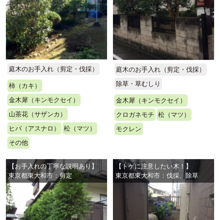
庭木のお手入れ（剪定・伐採）
庭木のお手入れ（剪定・伐採）
除草・草むしり
柿（カキ）
金木犀（キンモクセイ）
金木犀（キンモクセイ）
山茶花（サザンカ）
クロガネモチ
松（マツ）
ヒバ（アスナロ）
松（マツ）
モクレン
その他
【お手入れの丁寧な説明あり】
【トゲに注意したい木！】
東京都東大和市：剪定
東京都東大和市：伐採、除草