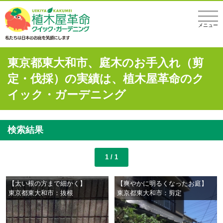
メニュー
東京都東大和市、庭木のお手入れ（剪
定・伐採）の実績は、植木屋革命のク
イック・ガーデニング
検索結果
1 / 1
【太い根の方まで細かく】
【爽やかに明るくなったお庭】
東京都東大和市：抜根
東京都東大和市：剪定