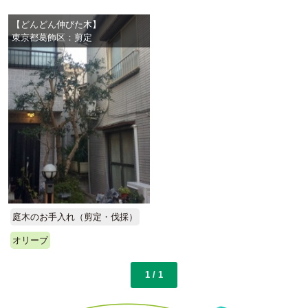
【どんどん伸びた木】
東京都葛飾区：剪定
庭木のお手入れ（剪定・伐採）
オリーブ
1 / 1