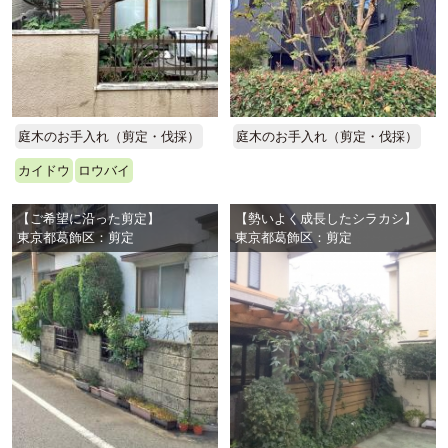
庭木のお手入れ（剪定・伐採）
庭木のお手入れ（剪定・伐採）
カイドウ
ロウバイ
【ご希望に沿った剪定】
【勢いよく成長したシラカシ】
東京都葛飾区：剪定
東京都葛飾区：剪定