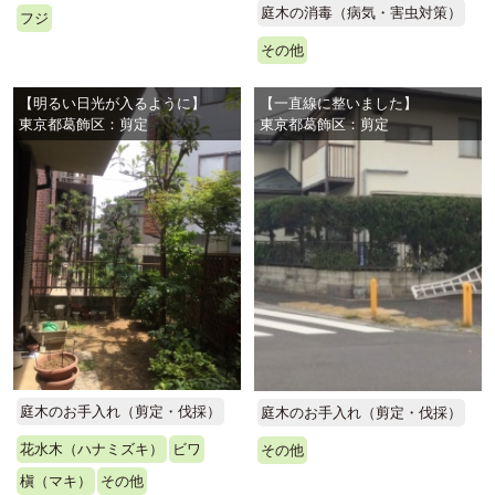
庭木の消毒（病気・害虫対策）
フジ
その他
【明るい日光が入るように】
【一直線に整いました】
東京都葛飾区：剪定
東京都葛飾区：剪定
庭木のお手入れ（剪定・伐採）
庭木のお手入れ（剪定・伐採）
花水木（ハナミズキ）
ビワ
その他
槇（マキ）
その他