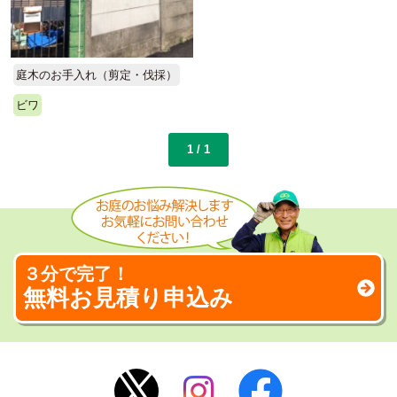
庭木のお手入れ（剪定・伐採）
ビワ
1 / 1
３分で完了！
無料お見積り申込み