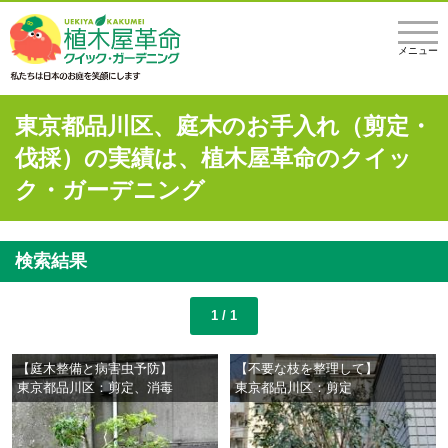
メニュー
東京都品川区、庭木のお手入れ（剪定・
伐採）の実績は、植木屋革命のクイッ
ク・ガーデニング
検索結果
1 / 1
【庭木整備と病害虫予防】
【不要な枝を整理して】
東京都品川区：剪定、消毒
東京都品川区：剪定