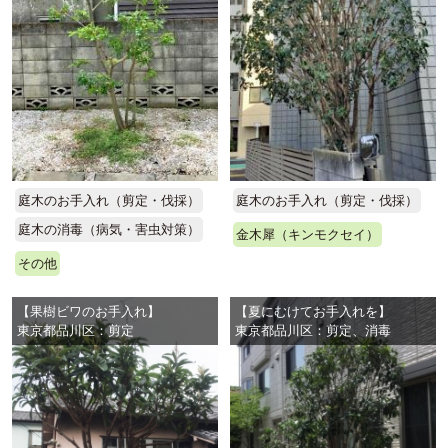
庭木のお手入れ（剪定・伐採）
庭木のお手入れ（剪定・伐採）
庭木の消毒（病気・害虫対策）
金木犀（キンモクセイ）
その他
【果樹ビワのお手入れ】
【夏にむけてお手入れを】
東京都品川区：剪定
東京都品川区：剪定、消毒