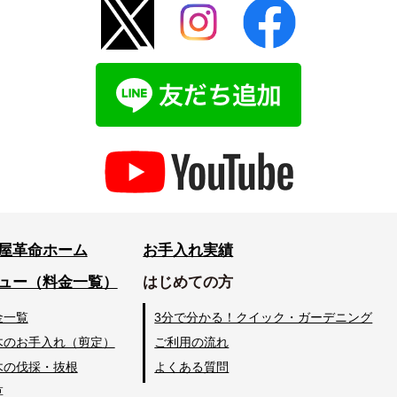
屋革命ホーム
お手入れ実績
ュー（料金一覧）
はじめての方
金一覧
3分で分かる！クイック・ガーデニング
木のお手入れ（剪定）
ご利用の流れ
木の伐採・抜根
よくある質問
草