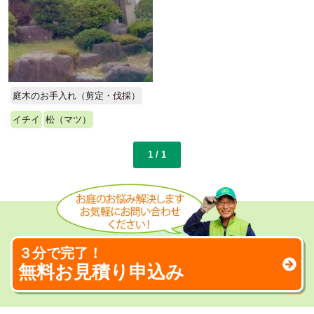
庭木のお手入れ（剪定・伐採）
イチイ
松（マツ）
1 / 1
３分で完了！
無料お見積り申込み