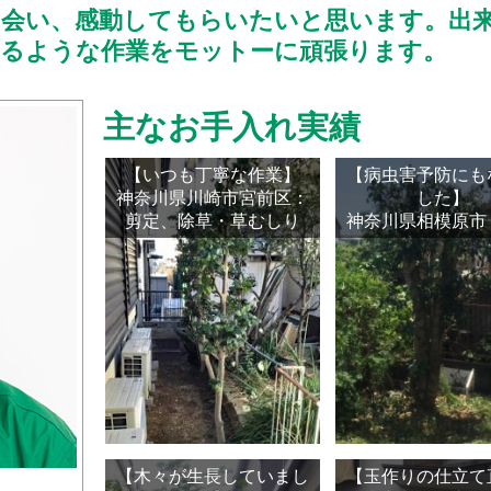
会い、感動してもらいたいと思います。出
けるような作業をモットーに頑張ります。
主なお手入れ実績
【いつも丁寧な作業】
【病虫害予防にも
神奈川県川崎市宮前区：
した】
剪定、除草・草むしり
神奈川県相模原市
【木々が生長していまし
【玉作りの仕立て