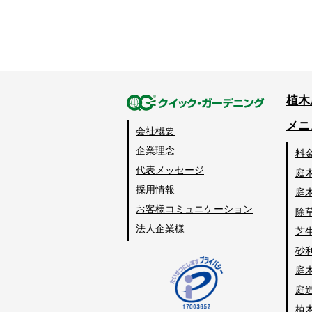
植木
メニ
会社概要
企業理念
料
代表メッセージ
庭
採用情報
庭
お客様コミュニケーション
除
法人企業様
芝
砂
庭
庭
植