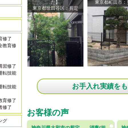
た】
東京都町田市：
東京都世田谷区：剪定
育修了
全教育修
講習修了
運転技能
お手入れ実績を
運転技能
教育修了
者修了
お客様の声
ング
神奈川県大和市の剪定、、消毒(担
神