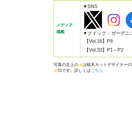
▼SNS
メディア
掲載
▼クイック・ガーデニ
【Vol.16】P8
【Vol.33】P1～P2
写真の左上の
★
は植木カットデザイナーの
★
印です。詳しくは
こちら