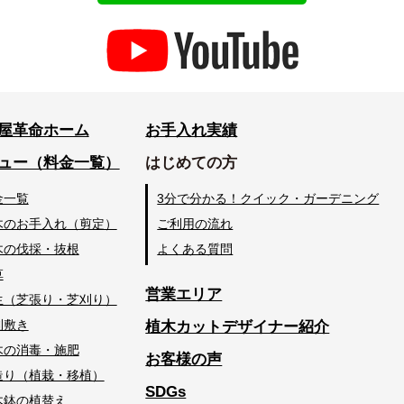
屋革命ホーム
お手入れ実績
ュー（料金一覧）
はじめての方
金一覧
3分で分かる！クイック・ガーデニング
木のお手入れ（剪定）
ご利用の流れ
木の伐採・抜根
よくある質問
草
営業エリア
生（芝張り・芝刈り）
利敷き
植木カットデザイナー紹介
木の消毒・施肥
お客様の声
造り（植栽・移植）
SDGs
木鉢の植替え