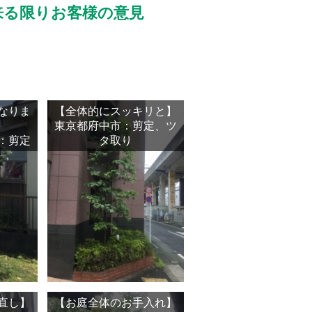
来る限りお客様の意見
なりま
【全体的にスッキリと】
東京都府中市：剪定、ツ
：剪定
タ取り
直し】
【お庭全体のお手入れ】