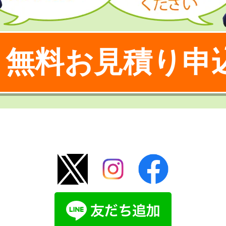
無料お見積り申
！