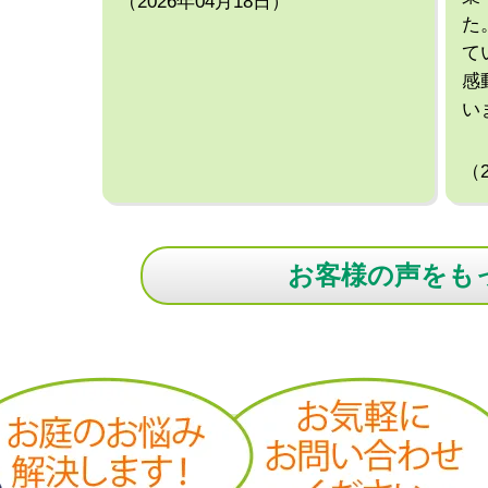
（2026年04月18日）
た
て
感
い
（
お客様の声をも