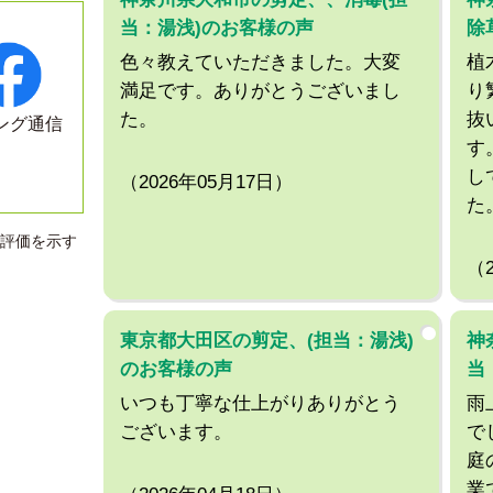
当：湯浅)のお客様の声
除
色々教えていただきました。大変
植
満足です。ありがとうございまし
り
た。
抜
ング通信
す
し
（2026年05月17日）
た
評価を示す
（
東京都大田区の剪定、(担当：湯浅)
神
のお客様の声
当
いつも丁寧な仕上がりありがとう
雨
ございます。
で
庭
業