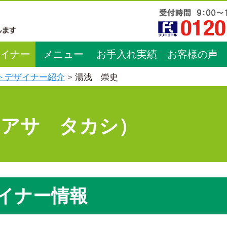
イナー
メニュー
お手入れ実績
お客様の声
トデザイナー紹介
湯浅 崇史
ユアサ タカシ）
イナー情報