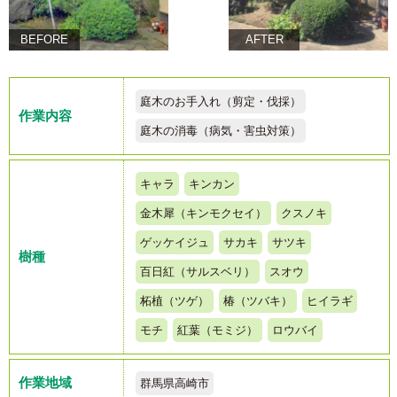
BEFORE
AFTER
庭木のお手入れ（剪定・伐採）
作業内容
庭木の消毒（病気・害虫対策）
キャラ
キンカン
金木犀（キンモクセイ）
クスノキ
ゲッケイジュ
サカキ
サツキ
樹種
百日紅（サルスベリ）
スオウ
柘植（ツゲ）
椿（ツバキ）
ヒイラギ
モチ
紅葉（モミジ）
ロウバイ
作業地域
群馬県高崎市