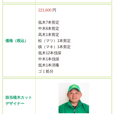
221,600
円
低木7本剪定
中木6本剪定
高木1本剪定
価格（税込）
松（マツ）1本剪定
槙（マキ）1本剪定
低木12本伐採
中木1本伐採
低木1本消毒
ゴミ処分
担当植木カット
デザイナー