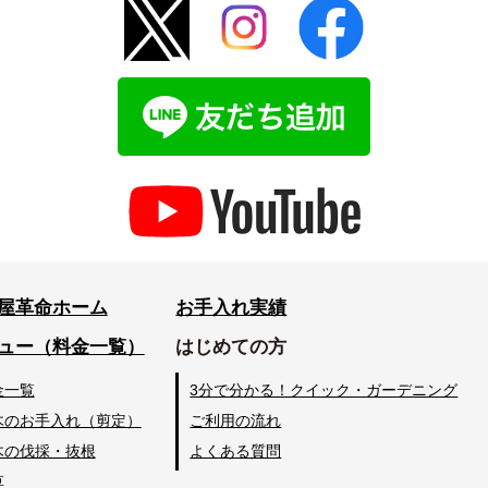
屋革命ホーム
お手入れ実績
ュー（料金一覧）
はじめての方
金一覧
3分で分かる！クイック・ガーデニング
木のお手入れ（剪定）
ご利用の流れ
木の伐採・抜根
よくある質問
草