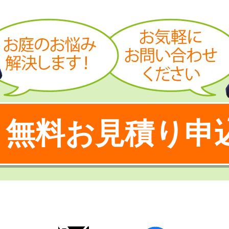
無料お見積り申
！