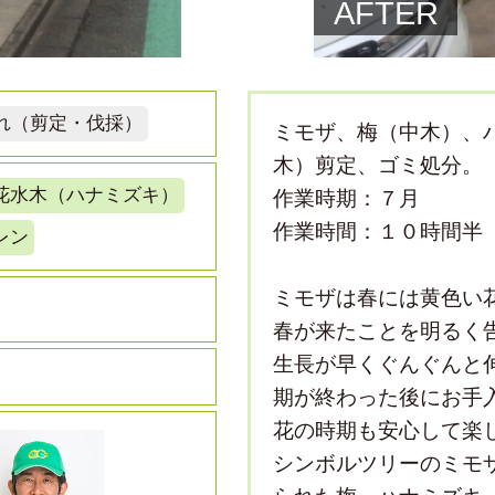
AFTER
れ（剪定・伐採）
ミモザ、梅（中木）、
木）剪定、ゴミ処分。
花水木（ハナミズキ）
作業時期：７月
作業時間：１０時間半
レン
ミモザは春には黄色い
春が来たことを明るく
生長が早くぐんぐんと
期が終わった後にお手
花の時期も安心して楽
シンボルツリーのミモ