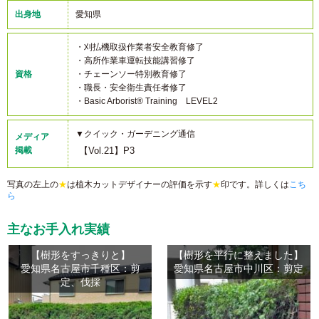
出身地
愛知県
・刈払機取扱作業者安全教育修了
・高所作業車運転技能講習修了
資格
・チェーンソー特別教育修了
・職長・安全衛生責任者修了
・Basic Arborist® Training LEVEL2
▼クイック・ガーデニング通信
メディア
掲載
【Vol.21】P3
写真の左上の
★
は植木カットデザイナーの評価を示す
★
印です。詳しくは
こち
ら
主なお手入れ実績
【樹形をすっきりと】
【樹形を平行に整えました】
愛知県名古屋市千種区：剪
愛知県名古屋市中川区：剪定
定、伐採