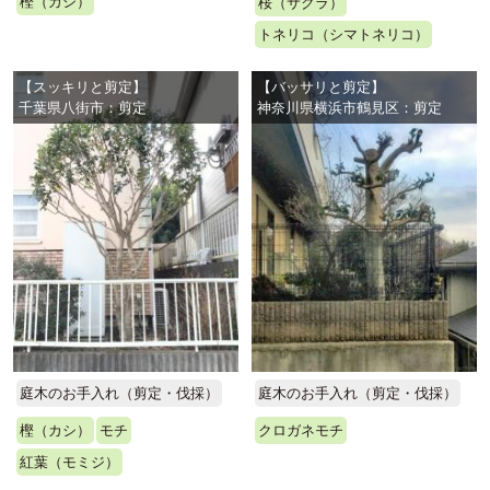
樫（カシ）
桜（サクラ）
トネリコ（シマトネリコ）
【スッキリと剪定】
【バッサリと剪定】
千葉県八街市：剪定
神奈川県横浜市鶴見区：剪定
庭木のお手入れ（剪定・伐採）
庭木のお手入れ（剪定・伐採）
樫（カシ）
モチ
クロガネモチ
紅葉（モミジ）