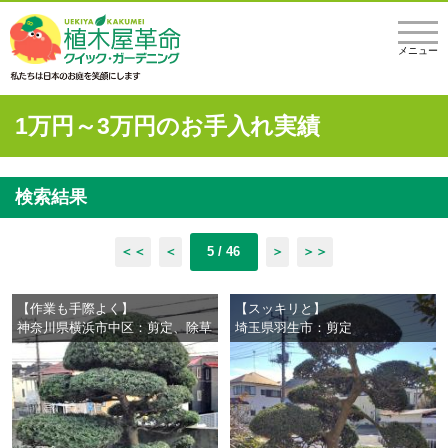
メニュー
1万円～3万円のお手入れ実績
検索結果
＜＜
＜
5 / 46
＞
＞＞
【作業も手際よく】
【スッキリと】
神奈川県横浜市中区：剪定、除草
埼玉県羽生市：剪定