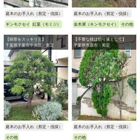
庭木のお手入れ（剪定・伐採）
庭木のお手入れ（剪定・伐採）
ギンモクセイ
紅葉（モミジ）
金木犀（キンモクセイ）
その他
【樹形をスッキリと】
【不要な枝は切り落として】
千葉県千葉市中央区：剪定
千葉県市原市：剪定
庭木のお手入れ（剪定・伐採）
庭木のお手入れ（剪定・伐採）
その他
その他