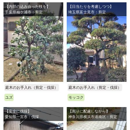
【内部の込み合った枝を】
【日当たりを考慮しつつ】
千葉県袖ケ浦市：剪定
埼玉県富士見市：剪定
庭木のお手入れ（剪定・伐採）
庭木のお手入れ（剪定・伐採）
ユズ
モッコク
【安全に伐採】
【周りに配慮しながら】
愛知県一宮市：伐採
神奈川県横浜市港南区：剪定