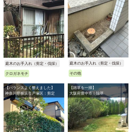
庭木のお手入れ（剪定・伐採）
庭木のお手入れ（剪定・伐採）
その他
クロガネモチ
【バランスよく整えました】
【雑草を一掃】
神奈川県横浜市戸塚区：剪定
大阪府豊中市：除草