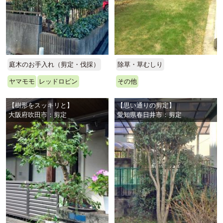
庭木のお手入れ（剪定・伐採）
除草・草むしり
ヤマモモ
レッドロビン
その他
【樹形をスッキリと】
【思い通りの剪定】
大阪府吹田市：剪定
愛知県春日井市：剪定