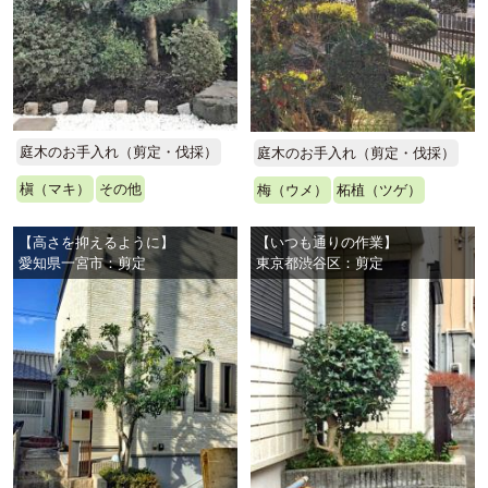
庭木のお手入れ（剪定・伐採）
庭木のお手入れ（剪定・伐採）
槇（マキ）
その他
梅（ウメ）
柘植（ツゲ）
【高さを抑えるように】
【いつも通りの作業】
愛知県一宮市：剪定
東京都渋谷区：剪定