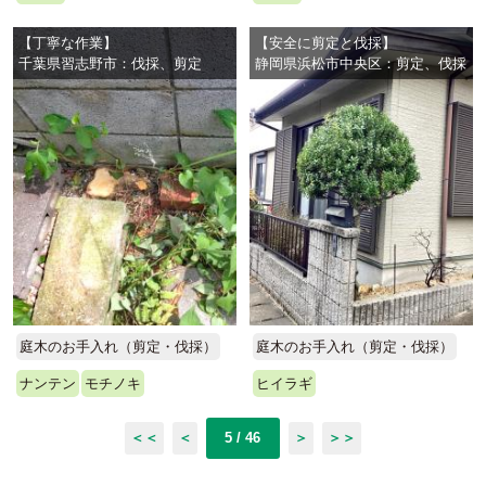
【丁寧な作業】
【安全に剪定と伐採】
千葉県習志野市：伐採、剪定
静岡県浜松市中央区：剪定、伐採
庭木のお手入れ（剪定・伐採）
庭木のお手入れ（剪定・伐採）
ナンテン
モチノキ
ヒイラギ
＜＜
＜
5 / 46
＞
＞＞