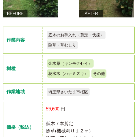
BEFORE
AFTER
庭木のお手入れ（剪定・伐採）
作業内容
除草・草むしり
金木犀（キンモクセイ）
樹種
花水木（ハナミズキ）
その他
作業地域
埼玉県さいたま市桜区
59,600
円
低木７本剪定
価格（税込）
除草(機械刈り１２㎡）