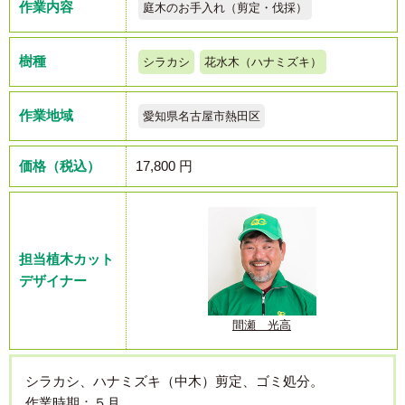
作業内容
庭木のお手入れ（剪定・伐採）
樹種
シラカシ
花水木（ハナミズキ）
作業地域
愛知県名古屋市熱田区
価格（税込）
17,800 円
担当植木カット
デザイナー
間瀬 光高
シラカシ、ハナミズキ（中木）剪定、ゴミ処分。
作業時期：５月