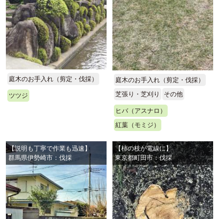
庭木のお手入れ（剪定・伐採）
庭木のお手入れ（剪定・伐採）
芝張り・芝刈り
その他
ツツジ
ヒバ（アスナロ）
紅葉（モミジ）
【説明も丁寧で作業も迅速】
【柿の枝が電線に】
群馬県伊勢崎市：伐採
東京都町田市：伐採