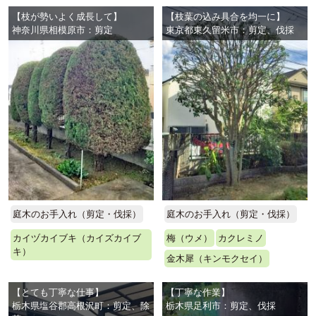
【枝が勢いよく成長して】
【枝葉の込み具合を均一に】
神奈川県相模原市：剪定
東京都東久留米市：剪定、伐採
庭木のお手入れ（剪定・伐採）
庭木のお手入れ（剪定・伐採）
カイヅカイブキ（カイズカイブ
梅（ウメ）
カクレミノ
キ）
金木犀（キンモクセイ）
【とても丁寧な仕事】
【丁寧な作業】
栃木県塩谷郡高根沢町：剪定、除
栃木県足利市：剪定、伐採