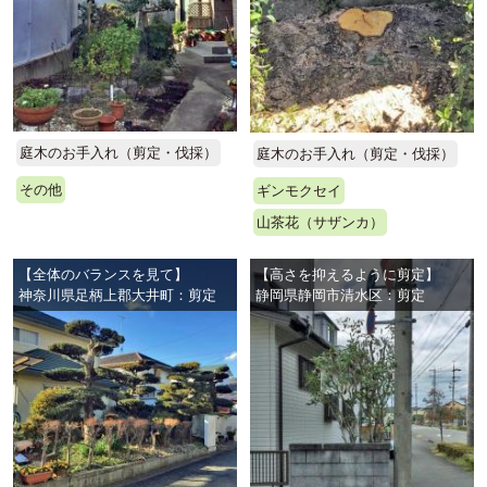
庭木のお手入れ（剪定・伐採）
庭木のお手入れ（剪定・伐採）
その他
ギンモクセイ
山茶花（サザンカ）
【全体のバランスを見て】
【高さを抑えるように剪定】
神奈川県足柄上郡大井町：剪定
静岡県静岡市清水区：剪定