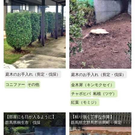
草
庭木のお手入れ（剪定・伐採）
庭木のお手入れ（剪定・伐採）
コニファー
その他
金木犀（キンモクセイ）
チャボヒバ
柘植（ツゲ）
紅葉（モミジ）
【部屋にも日が入るように】
【粘り強く丁寧な作業】
群馬県桐生市：伐採
群馬県北群馬郡吉岡町：剪定