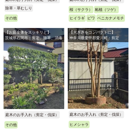
除草・草むしり
桜（サクラ）
柘植（ツゲ）
その他
ヒイラギ
ビワ
ベニカナメモチ
【お庭全体をスッキリと】
【大きさをコンパクトに】
茨城県石岡市：剪定、除草、消毒
神奈川県愛甲郡愛川町：剪定
庭木のお手入れ（剪定・伐採）
庭木のお手入れ（剪定・伐採）
ヒメシャラ
その他