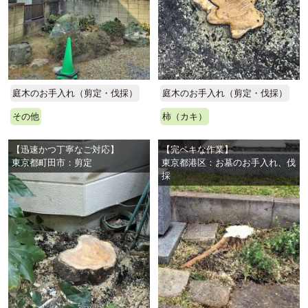
庭木のお手入れ（剪定・伐採）
庭木のお手入れ（剪定・伐採）
その他
柿（カキ）
【迅速かつ丁寧なご対応】
【完ペキな作業】
東京都町田市：剪定
東京都港区：お墓のお手入れ、伐
採