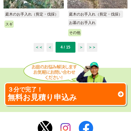
庭木のお手入れ（剪定・伐採）
庭木のお手入れ（剪定・伐採）
お墓のお手入れ
スギ
その他
＜＜
＜
4 / 15
＞
＞＞
３分で完了！
無料お見積り申込み