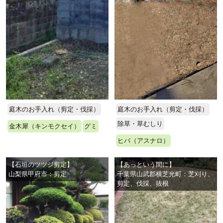
庭木のお手入れ（剪定・伐採）
庭木のお手入れ（剪定・伐採）
除草・草むしり
金木犀（キンモクセイ）
グミ
ヒバ（アスナロ）
【石垣のツツジ剪定】
【あっという間に】
山梨県甲府市：剪定
千葉県山武郡横芝光町：芝刈り、
剪定、伐採、抜根