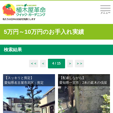
メニュー
5万円～10万円のお手入れ実績
検索結果
＜＜
＜
4 / 15
＞
＞＞
【スッキリと剪定】
【配慮しながら】
愛知県名古屋市北区：剪定
愛知県一宮市：2本の庭木の伐採