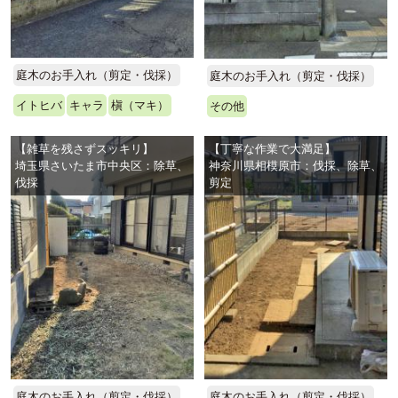
庭木のお手入れ（剪定・伐採）
庭木のお手入れ（剪定・伐採）
イトヒバ
キャラ
槇（マキ）
その他
【雑草を残さずスッキリ】
【丁寧な作業で大満足】
埼玉県さいたま市中央区：除草、
神奈川県相模原市：伐採、除草、
伐採
剪定
庭木のお手入れ（剪定・伐採）
庭木のお手入れ（剪定・伐採）