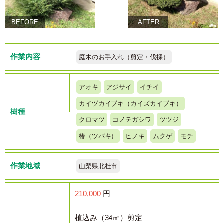
BEFORE
AFTER
作業内容
庭木のお手入れ（剪定・伐採）
アオキ
アジサイ
イチイ
カイヅカイブキ（カイズカイブキ）
樹種
クロマツ
コノテガシワ
ツツジ
椿（ツバキ）
ヒノキ
ムクゲ
モチ
作業地域
山梨県北杜市
210,000
円
植込み（34㎡）剪定