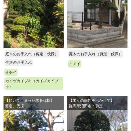
庭木のお手入れ（剪定・伐採）
庭木のお手入れ（剪定・伐採）
生垣のお手入れ
イチイ
イチイ
カイヅカイブキ（カイズカイブ
キ）
【傾いてしまった木を伐採】
【木々の個性を活かして】
剪定、伐採
群馬県沼田市：剪定