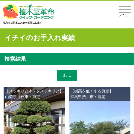
メニュー
イチイのお手入れ実績
検索結果
1 / 1
【スッキリと木々をスッキリと】
【樹高を低くする剪定】
山梨県北杜市：剪定
群馬県渋川市：剪定