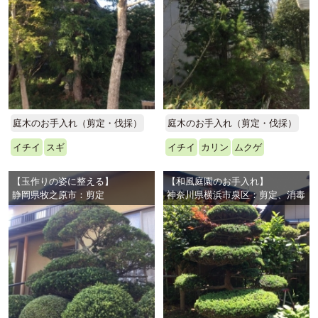
庭木のお手入れ（剪定・伐採）
庭木のお手入れ（剪定・伐採）
イチイ
スギ
イチイ
カリン
ムクゲ
【玉作りの姿に整える】
【和風庭園のお手入れ】
静岡県牧之原市：剪定
神奈川県横浜市泉区：剪定、消毒