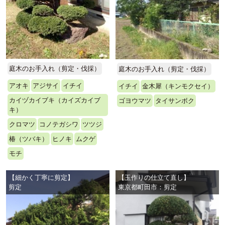
庭木のお手入れ（剪定・伐採）
庭木のお手入れ（剪定・伐採）
アオキ
アジサイ
イチイ
イチイ
金木犀（キンモクセイ）
カイヅカイブキ（カイズカイブ
ゴヨウマツ
タイサンボク
キ）
クロマツ
コノテガシワ
ツツジ
椿（ツバキ）
ヒノキ
ムクゲ
モチ
【細かく丁寧に剪定】
【玉作りの仕立て直し】
剪定
東京都町田市：剪定