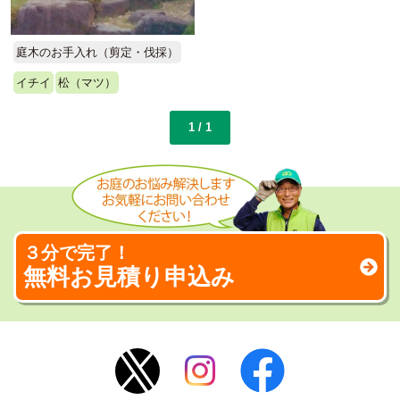
庭木のお手入れ（剪定・伐採）
イチイ
松（マツ）
1 / 1
３分で完了！
無料お見積り申込み