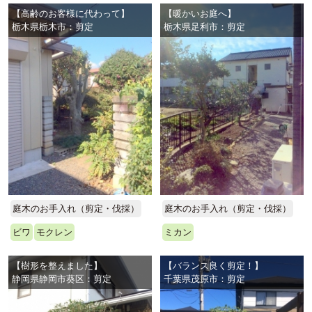
【高齢のお客様に代わって】
【暖かいお庭へ】
栃木県栃木市：剪定
栃木県足利市：剪定
庭木のお手入れ（剪定・伐採）
庭木のお手入れ（剪定・伐採）
ビワ
モクレン
ミカン
【樹形を整えました】
【バランス良く剪定！】
静岡県静岡市葵区：剪定
千葉県茂原市：剪定