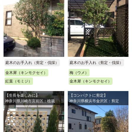
庭木のお手入れ（剪定・伐採）
庭木のお手入れ（剪定・伐採）
金木犀（キンモクセイ）
梅（ウメ）
紅葉（モミジ）
金木犀（キンモクセイ）
【生長を楽しみに】
【コンパクトに剪定】
神奈川県川崎市宮前区：植栽
神奈川県横浜市金沢区：剪定