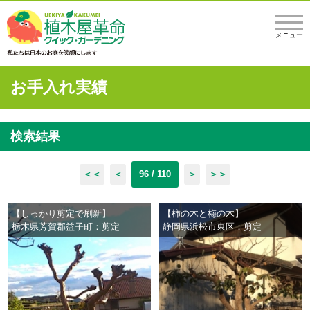
メニュー
お手入れ実績
検索結果
＜＜
＜
96 / 110
＞
＞＞
【しっかり剪定で刷新】
【柿の木と梅の木】
栃木県芳賀郡益子町：剪定
静岡県浜松市東区：剪定