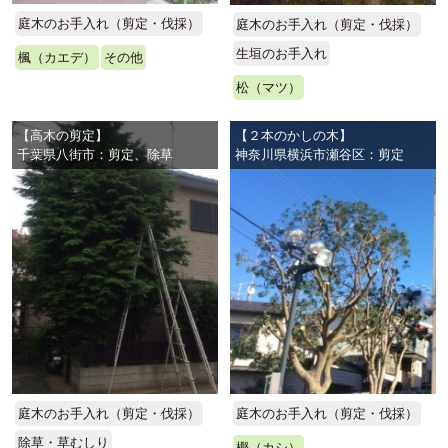
庭木のお手入れ（剪定・伐採）
庭木のお手入れ（剪定・伐採）
生垣のお手入れ
楓（カエデ）
その他
松（マツ）
【高木の剪定】
【２本のかしの木】
千葉県八街市：剪定、除草
神奈川県横浜市瀬谷区：剪定
庭木のお手入れ（剪定・伐採）
庭木のお手入れ（剪定・伐採）
除草・草むしり
樫（カシ）