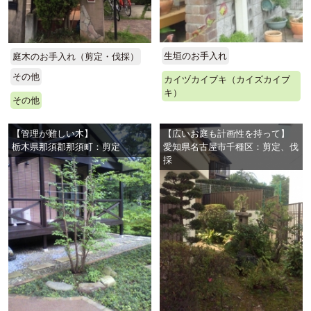
生垣のお手入れ
庭木のお手入れ（剪定・伐採）
その他
カイヅカイブキ（カイズカイブ
キ）
その他
【管理が難しい木】
【広いお庭も計画性を持って】
栃木県那須郡那須町：剪定
愛知県名古屋市千種区：剪定、伐
採