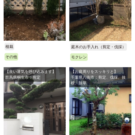
植栽
庭木のお手入れ（剪定・伐採）
その他
モクレン
【良い運気を呼び込みます】
【お庭周りをスッキリと】
群馬県桐生市：剪定
千葉県八街市：剪定、伐採、抜
根、除草