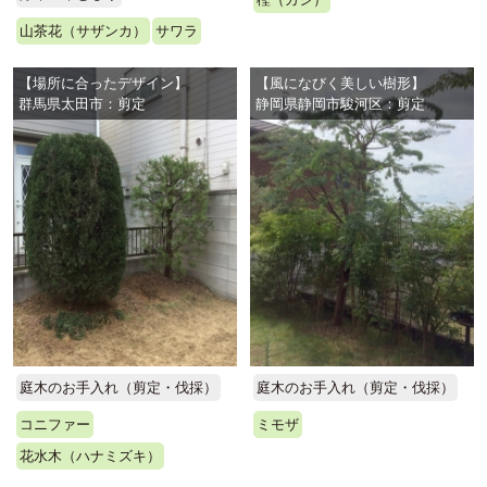
山茶花（サザンカ）
サワラ
【場所に合ったデザイン】
【風になびく美しい樹形】
群馬県太田市：剪定
静岡県静岡市駿河区：剪定
庭木のお手入れ（剪定・伐採）
庭木のお手入れ（剪定・伐採）
コニファー
ミモザ
花水木（ハナミズキ）