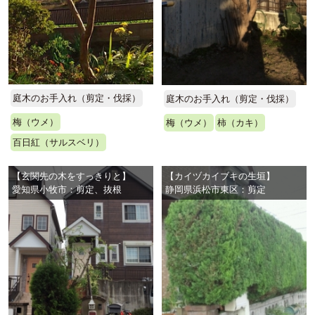
庭木のお手入れ（剪定・伐採）
庭木のお手入れ（剪定・伐採）
梅（ウメ）
梅（ウメ）
柿（カキ）
百日紅（サルスベリ）
【玄関先の木をすっきりと】
【カイヅカイブキの生垣】
愛知県小牧市：剪定、抜根
静岡県浜松市東区：剪定