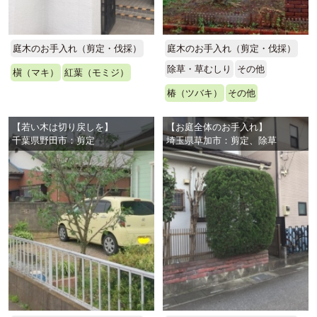
庭木のお手入れ（剪定・伐採）
庭木のお手入れ（剪定・伐採）
除草・草むしり
その他
槇（マキ）
紅葉（モミジ）
椿（ツバキ）
その他
【若い木は切り戻しを】
【お庭全体のお手入れ】
千葉県野田市：剪定
埼玉県草加市：剪定、除草