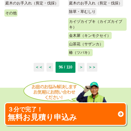
庭木のお手入れ（剪定・伐採）
庭木のお手入れ（剪定・伐採）
除草・草むしり
その他
カイヅカイブキ（カイズカイブ
キ）
金木犀（キンモクセイ）
山茶花（サザンカ）
椿（ツバキ）
＜＜
＜
96 / 110
＞
＞＞
３分で完了！
無料お見積り申込み