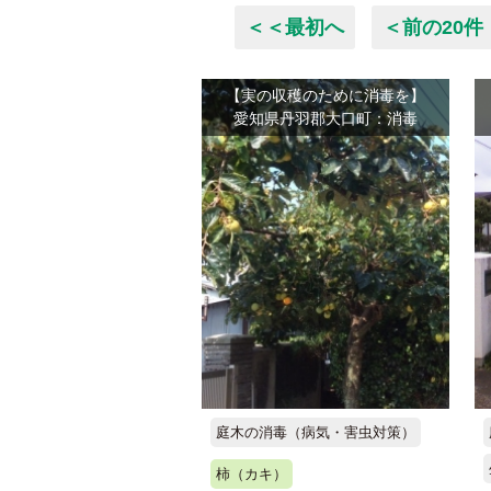
＜＜最初へ
＜前の20件
【実の収穫のために消毒を】
愛知県丹羽郡大口町：消毒
庭木の消毒（病気・害虫対策）
柿（カキ）