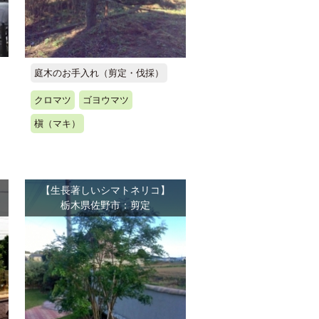
庭木のお手入れ（剪定・伐採）
クロマツ
ゴヨウマツ
槇（マキ）
【生長著しいシマトネリコ】
栃木県佐野市：剪定