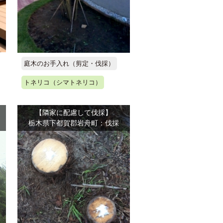
庭木のお手入れ（剪定・伐採）
トネリコ（シマトネリコ）
【隣家に配慮して伐採】
栃木県下都賀郡岩舟町：伐採