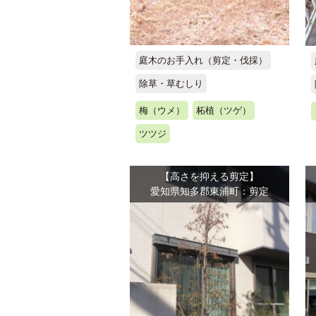
庭木のお手入れ（剪定・伐採）
除草・草むしり
梅（ウメ）
柘植（ツゲ）
ツツジ
【高さを抑える剪定】
愛知県知多郡東浦町：剪定