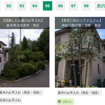
92
93
94
95
96
97
98
次の
【混雑したお庭のお手入れ】
【青空に向かってどんどん】
栃木県大田原市：剪定
神奈川県中郡二宮町：剪定
庭木のお手入れ（剪定・伐採）
庭木のお手入れ（剪定・伐採）
生垣のお手入れ
樫（カシ）