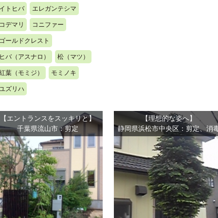
イトヒバ
エレガンテシマ
コデマリ
コニファー
ゴールドクレスト
ヒバ（アスナロ）
松（マツ）
紅葉（モミジ）
モミノキ
ユズリハ
【エントランスをスッキリと】
【理想的な姿へ】
千葉県流山市：剪定
静岡県浜松市中央区：剪定、消