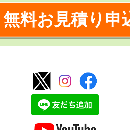
無料お見積り申
！