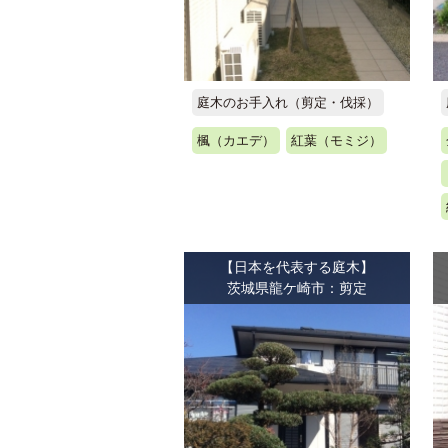
庭木のお手入れ（剪定・伐採）
楓（カエデ）
紅葉（モミジ）
【日本を代表する庭木】
茨城県龍ケ崎市：剪定