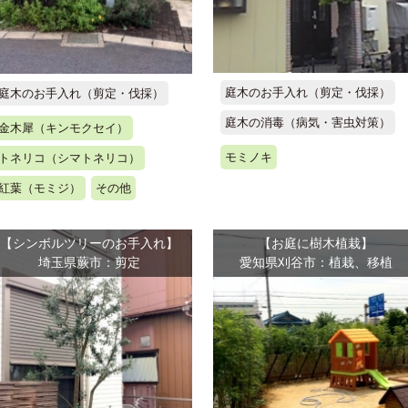
庭木のお手入れ（剪定・伐採）
庭木のお手入れ（剪定・伐採）
庭木の消毒（病気・害虫対策）
金木犀（キンモクセイ）
モミノキ
トネリコ（シマトネリコ）
紅葉（モミジ）
その他
【シンボルツリーのお手入れ】
【お庭に樹木植栽】
埼玉県蕨市：剪定
愛知県刈谷市：植栽、移植