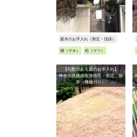
庭木のお手入れ（剪定・伐採）
槇（マキ）
松（マツ）
【勾配のある庭のお手入れ】
神奈川県横浜市港南区：剪定、除
草（機械刈り）