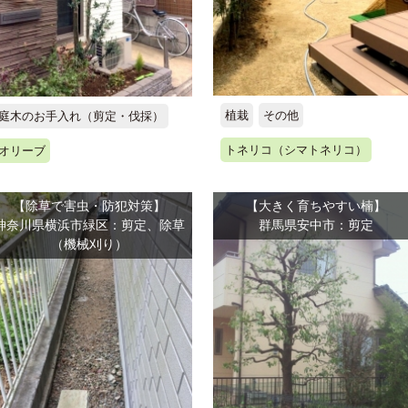
植栽
その他
庭木のお手入れ（剪定・伐採）
トネリコ（シマトネリコ）
オリーブ
【除草で害虫・防犯対策】
【大きく育ちやすい楠】
神奈川県横浜市緑区：剪定、除草
群馬県安中市：剪定
（機械刈り）