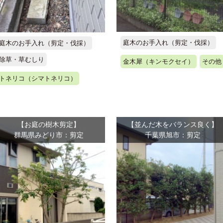
庭木のお手入れ（剪定・伐採）
庭木のお手入れ（剪定・伐採）
除草・草むしり
金木犀（キンモクセイ）
その他
トネリコ（シマトネリコ）
【お庭の樹木剪定】
【並んだ木をバランス良く】
群馬県みどり市：剪定
千葉県旭市：剪定