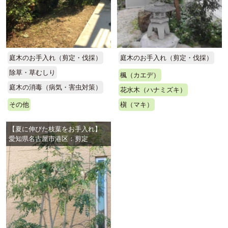
庭木のお手入れ（剪定・伐採）
庭木のお手入れ（剪定・伐採）
除草・草むしり
楓（カエデ）
庭木の消毒（病気・害虫対策）
花水木（ハナミズキ）
その他
槇（マキ）
【夏に伸びた枝葉をお手入れ】
愛知県名古屋市港区：剪定