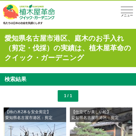
メニュー
愛知県名古屋市港区、庭木のお手入れ
（剪定・伐採）の実績は、植木屋革命の
クイック・ガーデニング
検索結果
1 / 1
【柿の木2本を安全剪定】
【仕立てが美しい松】
愛知県名古屋市港区：剪定
愛知県名古屋市港区：剪定