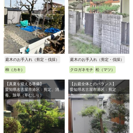
庭木のお手入れ（剪定・伐採）
庭木のお手入れ（剪定・伐採）
柿（カキ）
クロガネモチ
松（マツ）
【真夏を迎える準備】
【お庭全体とのバランス】
愛知県名古屋市港区：剪定、消
愛知県名古屋市港区：剪定
毒、除草（草むしり）