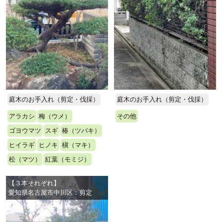
庭木のお手入れ（剪定・伐採）
庭木のお手入れ（剪定・伐採）
アラカシ
梅（ウメ）
その他
ゴヨウマツ
スギ
椿（ツバキ）
ヒイラギ
ヒノキ
槇（マキ）
松（マツ）
紅葉（モミジ）
【３本それぞれ】
愛知県名古屋市中川区：剪定