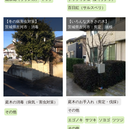
百日紅（サルスベリ）
【冬の病害虫対策】
【いろんな大きさの木】
茨城県古河市：消毒
茨城県古河市：剪定、抜根
庭木のお手入れ（剪定・伐採）
庭木の消毒（病気・害虫対策）
その他
その他
エゴノキ
サツキ
ソヨゴ
ツツジ
その他