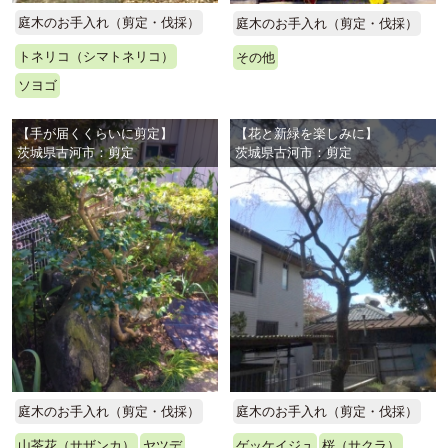
庭木のお手入れ（剪定・伐採）
庭木のお手入れ（剪定・伐採）
トネリコ（シマトネリコ）
その他
ソヨゴ
【手が届くくらいに剪定】
【花と新緑を楽しみに】
茨城県古河市：剪定
茨城県古河市：剪定
庭木のお手入れ（剪定・伐採）
庭木のお手入れ（剪定・伐採）
山茶花（サザンカ）
ヤツデ
ゲッケイジュ
桜（サクラ）