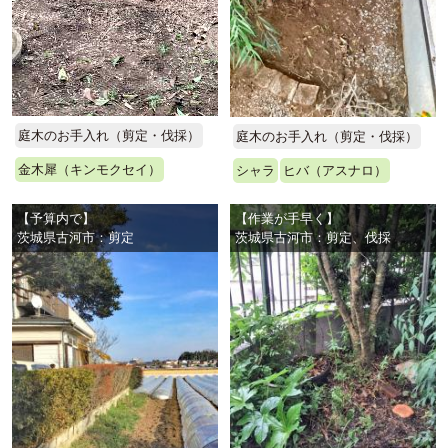
庭木のお手入れ（剪定・伐採）
庭木のお手入れ（剪定・伐採）
金木犀（キンモクセイ）
シャラ
ヒバ（アスナロ）
【予算内で】
【作業が手早く】
茨城県古河市：剪定
茨城県古河市：剪定、伐採