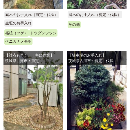
庭木のお手入れ（剪定・伐採）
庭木のお手入れ（剪定・伐採）
生垣のお手入れ
その他
柘植（ツゲ）
ドウダンツツジ
ベニカナメモチ
【対応も早く、丁寧に作業】
【駐車場のお手入れ】
茨城県古河市：剪定
茨城県古河市：剪定、伐採