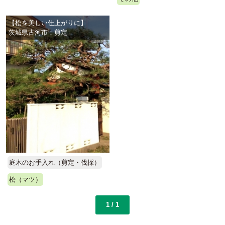
【松を美しい仕上がりに】
茨城県古河市：剪定
庭木のお手入れ（剪定・伐採）
松（マツ）
1 / 1