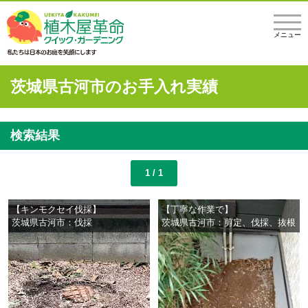
メニュー
茨城県古河市のお手入れ実績
検索結果
1 / 1
【キンモクセイ伐採】
【丁寧な作業で】
茨城県古河市：伐採
茨城県古河市：剪定、伐採、抜根