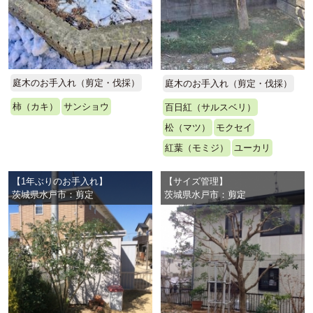
庭木のお手入れ（剪定・伐採）
庭木のお手入れ（剪定・伐採）
柿（カキ）
サンショウ
百日紅（サルスベリ）
松（マツ）
モクセイ
紅葉（モミジ）
ユーカリ
【1年ぶりのお手入れ】
【サイズ管理】
茨城県水戸市：剪定
茨城県水戸市：剪定