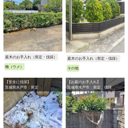
庭木のお手入れ（剪定・伐採）
庭木のお手入れ（剪定・伐採）
梅（ウメ）
その他
【安全に伐採】
【お庭のお手入れ】
茨城県水戸市：剪定
茨城県水戸市：剪定、伐採