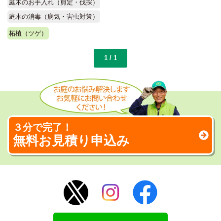
庭木のお手入れ（剪定・伐採）
庭木の消毒（病気・害虫対策）
柘植（ツゲ）
1 / 1
３分で完了！
無料お見積り申込み