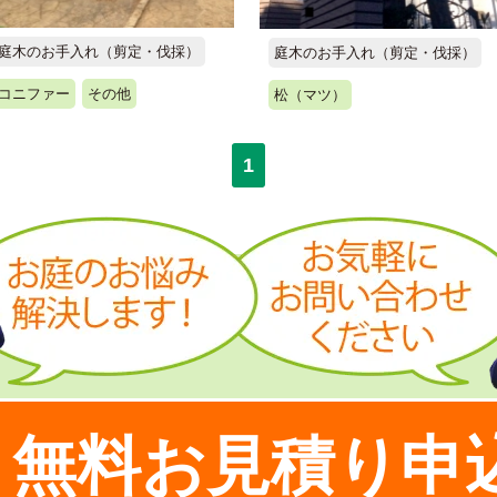
庭木のお手入れ（剪定・伐採）
庭木のお手入れ（剪定・伐採）
コニファー
その他
松（マツ）
1
無料お見積り申
！