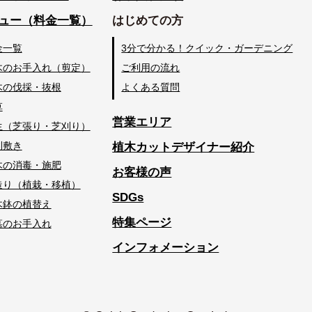
ュー（料金一覧）
はじめての方
金一覧
3分で分かる！クイック・ガーデニング
木のお手入れ（剪定）
ご利用の流れ
木の伐採・抜根
よくある質問
草
営業エリア
生（芝張り・芝刈り）
利敷き
植木カットデザイナー紹介
木の消毒・施肥
お客様の声
造り（植栽・移植）
SDGs
木鉢の植替え
特集ページ
墓のお手入れ
インフォメーション