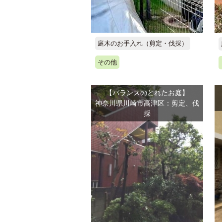
庭木のお手入れ（剪定・伐採）
その他
【バランスのとれたお庭】
神奈川県川崎市高津区：剪定、伐
採