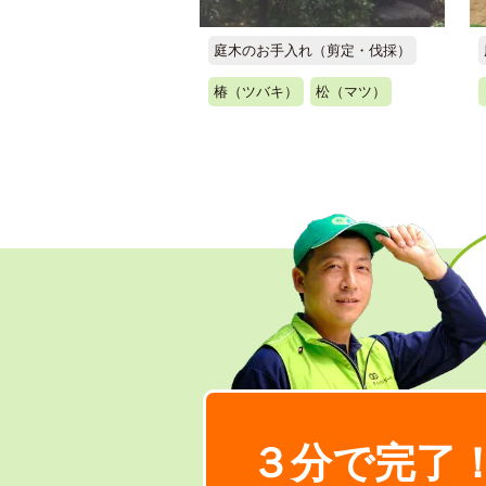
庭木のお手入れ（剪定・伐採）
椿（ツバキ）
松（マツ）
３分で完了