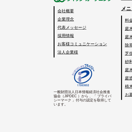
メニ
会社概要
企業理念
料
代表メッセージ
庭
採用情報
庭
お客様コミュニケーション
除
法人企業様
芝
砂
庭
庭
植
一般財団法人日本情報経済社会推進
お
協会（JIPDEC ）から 、「 プライバ
シーマーク 」付与の認定を取得して
います。